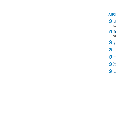
ARCH
O
s
I
v
g
m
m
l
d