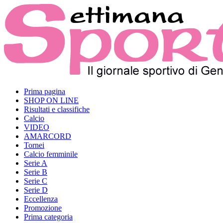
Prima pagina
SHOP ON LINE
Risultati e classifiche
Calcio
VIDEO
AMARCORD
Tornei
Calcio femminile
Serie A
Serie B
Serie C
Serie D
Eccellenza
Promozione
Prima categoria