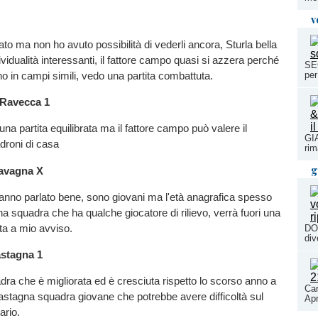
v
ato ma non ho avuto possibilità di vederli ancora, Sturla bella
vidualità interessanti, il fattore campo quasi si azzera perché
SE
 in campi simili, vedo una partita combattuta.
per
 Ravecca 1
na partita equilibrata ma il fattore campo può valere il
GI
droni di casa
rim
g
Davagna X
nno parlato bene, sono giovani ma l'età anagrafica spesso
 squadra che ha qualche giocatore di rilievo, verrà fuori una
ta a mio avviso.
DO
div
astagna 1
ra che è migliorata ed è cresciuta rispetto lo scorso anno a
Car
 Castagna squadra giovane che potrebbe avere difficoltà sul
Ap
ario.