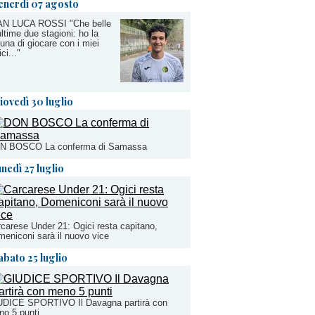
enerdì 07 agosto
AN LUCA ROSSI "Che belle
ultime due stagioni: ho la
tuna di giocare con i miei
ci..."
iovedì 30 luglio
N BOSCO La conferma di Samassa
unedì 27 luglio
carese Under 21: Ogici resta capitano,
eniconi sarà il nuovo vice
abato 25 luglio
UDICE SPORTIVO Il Davagna partirà con
o 5 punti