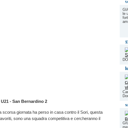
v
GI
le 
for
ami
g
DO
l
Car
Dom
 U21 - San Bernardino 2
s
a scorsa giornata ha perso in casa contro il Sori, questa
 favoriti, sono una squadra competitiva e cercheranno il
GI
men