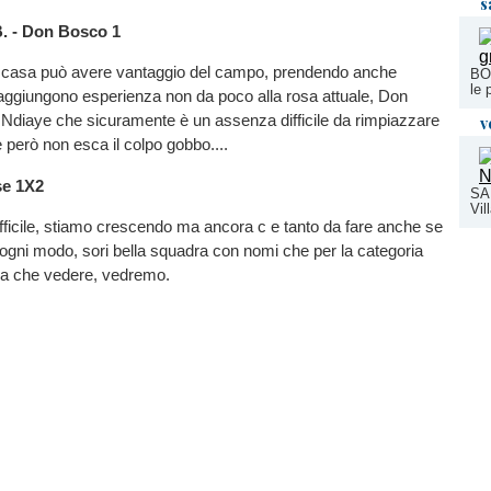
s
. - Don Bosco 1
 casa può avere vantaggio del campo, prendendo anche
BOR
le 
i aggiungono esperienza non da poco alla rosa attuale, Don
Ndiaye che sicuramente è un assenza difficile da rimpiazzare
v
e però non esca il colpo gobbo....
se 1X2
SA
Vil
difficile, stiamo crescendo ma ancora c e tanto da fare anche se
ogni modo, sori bella squadra con nomi che per la categoria
 a che vedere, vedremo.