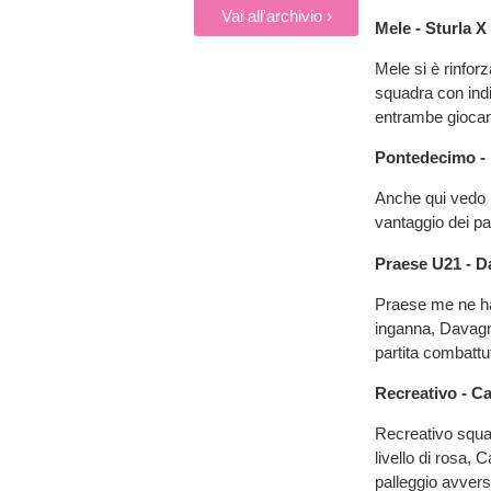
Vai all'archivio ›
Mele - Sturla X
Mele si è rinforz
squadra con indi
entrambe giocano
Pontedecimo -
Anche qui vedo u
vantaggio dei pa
Praese U21 - 
Praese me ne ha
inganna, Davagna
partita combattu
Recreativo - C
Recreativo squad
livello di rosa,
palleggio avvers