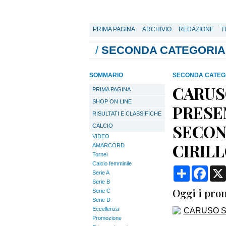
PRIMA PAGINA
ARCHIVIO
REDAZIONE
T
/
SECONDA CATEGORIA
SOMMARIO
SECONDA CATEG
CARUS
PRIMA PAGINA
SHOP ON LINE
PRESEN
RISULTATI E CLASSIFICHE
SECON
CALCIO
VIDEO
CIRIL
AMARCORD
Tornei
Calcio femminile
Condividi
Face
Serie A
Serie B
Oggi i pro
Serie C
Serie D
Eccellenza
Promozione