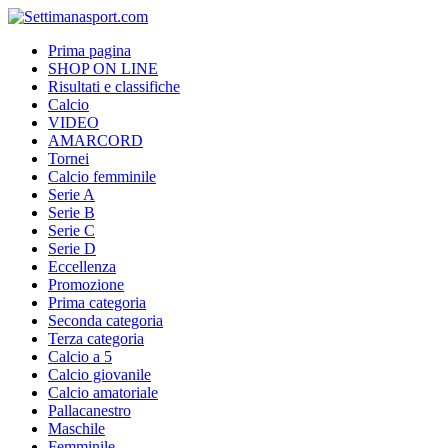
Prima pagina
SHOP ON LINE
Risultati e classifiche
Calcio
VIDEO
AMARCORD
Tornei
Calcio femminile
Serie A
Serie B
Serie C
Serie D
Eccellenza
Promozione
Prima categoria
Seconda categoria
Terza categoria
Calcio a 5
Calcio giovanile
Calcio amatoriale
Pallacanestro
Maschile
Femminile