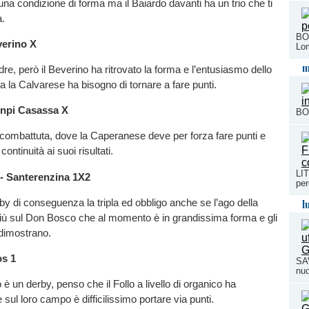
 una condizione di forma ma il Baiardo davanti ha un trio che ti
à.
BOR
verino
X
Lo
m
re, però il Beverino ha ritrovato la forma e l’entusiasmo dello
la Calvarese ha bisogno di tornare a fare punti.
Anpi Casassa
X
BOR
 combattuta, dove la Caperanese deve per forza fare punti e
ontinuità ai suoi risultati.
LI
- Santerenzina
1X2
pe
y di conseguenza la tripla ed obbligo anche se l’ago della
l
più sul Don Bosco che al momento è in grandissima forma e gli
o dimostrano.
ros
1
SAV
nuo
è un derby, penso che il Follo a livello di organico ha
 sul loro campo è difficilissimo portare via punti.