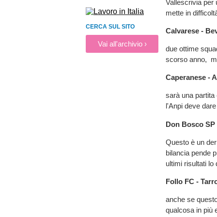
Vallescrivia per
mette in difficolt
CERCA SUL SITO
Calvarese - Be
Vai all'archivio ›
due ottime squad
scorso anno, ma 
Caperanese - 
sarà una partita
l'Anpi deve dare c
Don Bosco SP 
Questo è un derb
bilancia pende 
ultimi risultati l
Follo FC - Tar
anche se questo 
qualcosa in più e