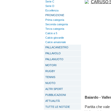
Serie C
Serie D
Eccellenza
PROMOZIONE
Prima categoria
Seconda categoria
Terza categoria
Calcio a 5
Calcio giovanile
Calcio amatoriale
PALLACANESTRO
PALLAVOLO
PALLANUOTO
MOTORI
RUGBY
TENNIS
NUOTO
ALTRI SPORT
PUBBLICAZIONI
Baiardo - Valle
ATTUALITÀ
Partita che vale 
TUTTE LE NOTIZIE