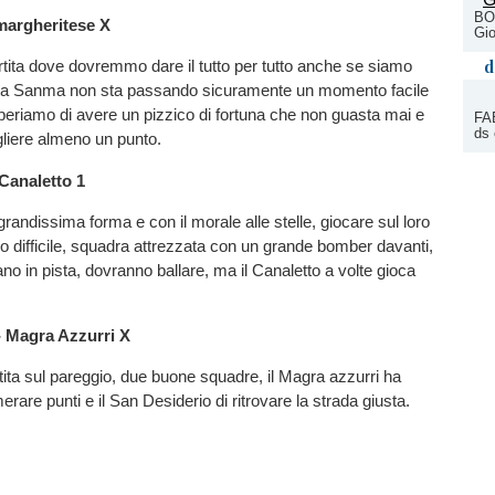
BO
margheritese
X
Gio
d
tita dove dovremmo dare il tutto per tutto anche se siamo
 la Sanma non sta passando sicuramente un momento facile
periamo di avere un pizzico di fortuna che non guasta mai e
FAB
ds 
gliere almeno un punto.
 Canaletto
1
grandissima forma e con il morale alle stelle, giocare sul loro
 difficile, squadra attrezzata con un grande bomber davanti,
ano in pista, dovranno ballare, ma il Canaletto a volte gioca
- Magra Azzurri
X
ita sul pareggio, due buone squadre, il Magra azzurri ha
rare punti e il San Desiderio di ritrovare la strada giusta.