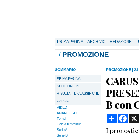
PRIMA PAGINA
ARCHIVIO
REDAZIONE
T
/
PROMOZIONE
SOMMARIO
PROMOZIONE
|
23
CARUS
PRIMA PAGINA
SHOP ON LINE
PRESEN
RISULTATI E CLASSIFICHE
B con
CALCIO
VIDEO
AMARCORD
Condividi
Face
Tornei
Calcio femminile
I pronosti
Serie A
Serie B