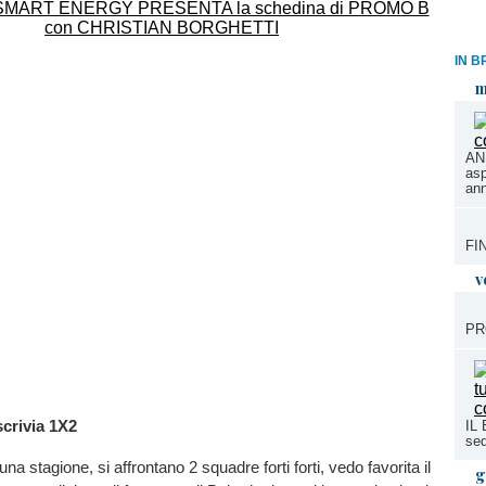
IN B
m
AN
asp
ann
FIN
v
PR
scrivia
1X2
IL
sed
una stagione, si affrontano 2 squadre forti forti, vedo favorita il
g