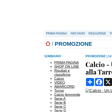
PRIMA PAGINA
ARCHIVIO
REDAZIONE
T
/
PROMOZIONE
SOMMARIO
PROMOZIONE
|
14
Calcio - 
PRIMA PAGINA
SHOP ON LINE
alla Tar
Risultati e
classifiche
Calcio
Condividi
Face
VIDEO
AMARCORD
Tornei
Calcio femminile
Serie A
Serie B
Serie C
Serie D