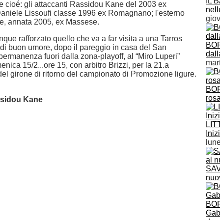
IL 
 3 e cioé: gli attaccanti Rassidou Kane del 2003 ex
nell
niele Lissoufi classe 1996 ex Romagnano; l'esterno
giov
e, annata 2005, ex Massese.
ue rafforzato quello che va a far visita a una Tarros
BOR
di buon umore, dopo il pareggio in casa del San
dal
permanenza fuori dalla zona-playoff, al “Miro Luperi”
mart
ica 15/2...ore 15, con arbitro Brizzi, per la 21.a
del girone di ritorno del campionato di Promozione ligure.
BOR
ros
ssidou Kane
LIT
Ini
lune
SAV
nuo
BOR
Gab