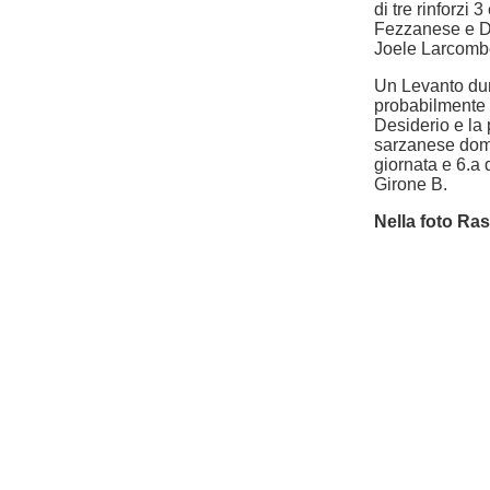
di tre rinforzi
Fezzanese e Da
Joele Larcomb
Un Levanto dunq
probabilmente 
Desiderio e la 
sarzanese domen
giornata e 6.a 
Girone B.
Nella foto Ra