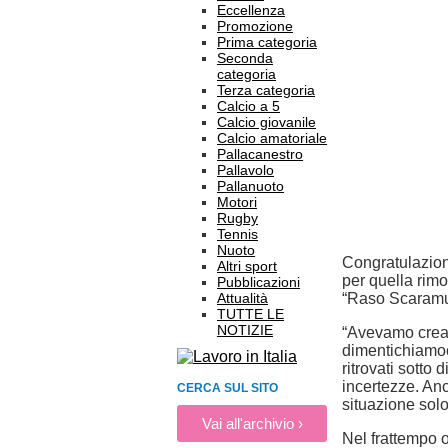
Eccellenza
Promozione
Prima categoria
Seconda
categoria
Terza categoria
Calcio a 5
Calcio giovanile
Calcio amatoriale
Pallacanestro
Pallavolo
Pallanuoto
Motori
Rugby
Tennis
Nuoto
Congratulazioni
Altri sport
per quella rimo
Pubblicazioni
Attualità
“Raso Scaramuc
TUTTE LE
NOTIZIE
“Avevamo creat
dimentichiamoci
ritrovati sotto 
incertezze. An
CERCA SUL SITO
situazione solo 
Vai all'archivio ›
Nel frattempo o