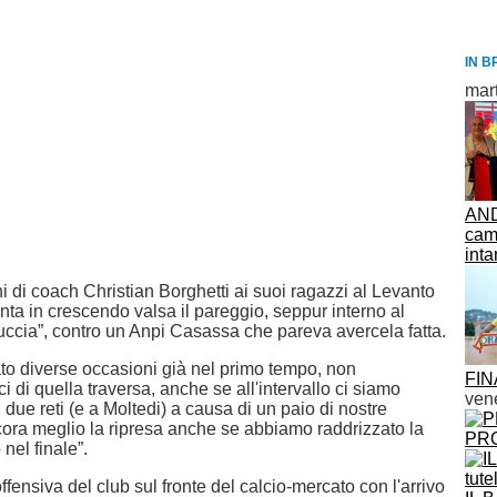
IN B
mar
AND
cam
inta
 di coach Christian Borghetti ai suoi ragazzi al Levanto
nta in crescendo valsa il pareggio, seppur interno al
cia”, contro un Anpi Casassa che pareva avercela fatta.
o diverse occasioni già nel primo tempo, non
FIN
 di quella traversa, anche se all'intervallo ci siamo
vene
di due reti (e a Moltedi) a causa di un paio di nostre
cora meglio la ripresa anche se abbiamo raddrizzato la
PRO
nel finale”.
ffensiva del club sul fronte del calcio-mercato con l'arrivo