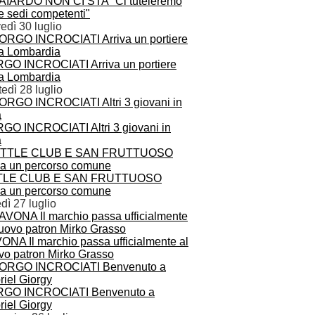
BAIARDO NON CI STA "Ci tuteleremo
e sedi competenti"
edì 30 luglio
GO INCROCIATI Arriva un portiere
la Lombardia
edì 28 luglio
GO INCROCIATI Altri 3 giovani in
a
TLE CLUB E SAN FRUTTUOSO
zia un percorso comune
dì 27 luglio
ONA Il marchio passa ufficialmente al
vo patron Mirko Grasso
GO INCROCIATI Benvenuto a
riel Giorgy