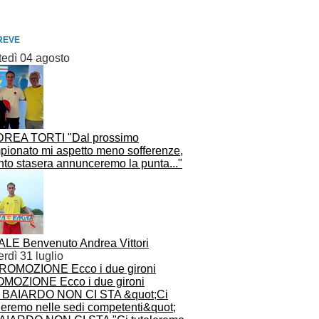
REVE
tedì 04 agosto
REA TORTI "Dal prossimo
pionato mi aspetto meno sofferenze,
nto stasera annunceremo la punta..."
ALE Benvenuto Andrea Vittori
rdì 31 luglio
MOZIONE Ecco i due gironi