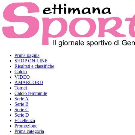
Prima pagina
SHOP ON LINE
Risultati e classifiche
Calcio
VIDEO
AMARCORD
Tornei
Calcio femminile
Serie A
Serie B
Serie C
Serie D
Eccellenza
Promozione
Prima categoria