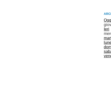
ARCH
Ogg
gio
Ieri
mer
mar
lun
dom
sab
vene