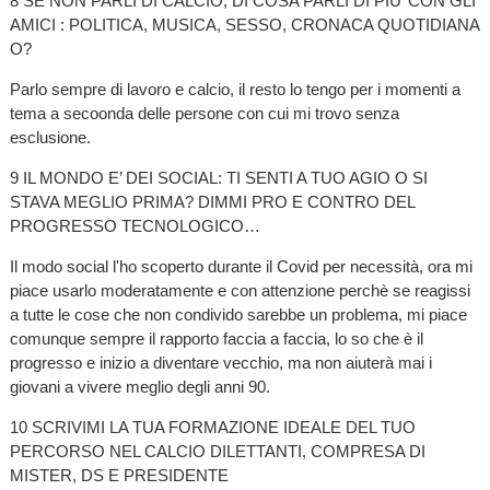
8 SE NON PARLI DI CALCIO, DI COSA PARLI DI PIU’ CON GLI
AMICI : POLITICA, MUSICA, SESSO, CRONACA QUOTIDIANA
O?
Parlo sempre di lavoro e calcio, il resto lo tengo per i momenti a
tema a secoonda delle persone con cui mi trovo senza
esclusione.
9 IL MONDO E’ DEI SOCIAL: TI SENTI A TUO AGIO O SI
STAVA MEGLIO PRIMA? DIMMI PRO E CONTRO DEL
PROGRESSO TECNOLOGICO…
Il modo social l'ho scoperto durante il Covid per necessità, ora mi
piace usarlo moderatamente e con attenzione perchè se reagissi
a tutte le cose che non condivido sarebbe un problema, mi piace
comunque sempre il rapporto faccia a faccia, lo so che è il
progresso e inizio a diventare vecchio, ma non aiuterà mai i
giovani a vivere meglio degli anni 90.
10 SCRIVIMI LA TUA FORMAZIONE IDEALE DEL TUO
PERCORSO NEL CALCIO DILETTANTI, COMPRESA DI
MISTER, DS E PRESIDENTE