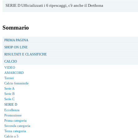
SERIE D Ufficializzati i 6 ripescaggi, c'è anche il Derthona
Sommario
PRIMA PAGINA
SHOP ON LINE
RISULTATI E CLASSIFICHE
CALCIO
VIDEO
AMARCORD
Tornei
Calcio femminile
Serie A
Serie B
Serie C
SERIE D
Eccellenza
Promozione
Prima categoria
Seconda categoria
Terza categoria
Calcio a 5