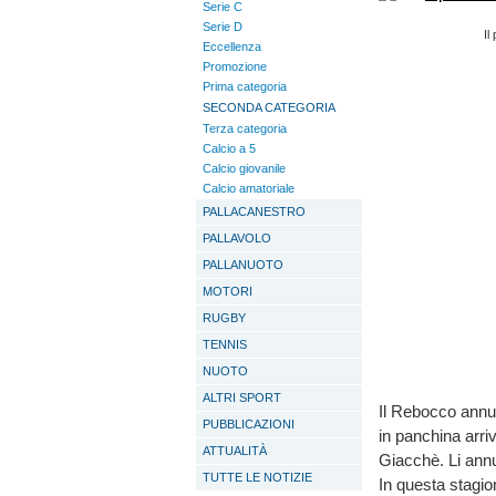
Serie C
Serie D
Il
Eccellenza
Promozione
Prima categoria
SECONDA CATEGORIA
Terza categoria
Calcio a 5
Calcio giovanile
Calcio amatoriale
PALLACANESTRO
PALLAVOLO
PALLANUOTO
MOTORI
RUGBY
TENNIS
NUOTO
ALTRI SPORT
Il Rebocco annun
PUBBLICAZIONI
in panchina arri
ATTUALITÀ
Giacchè. Li annun
TUTTE LE NOTIZIE
In questa stagio