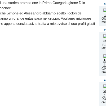
d una storica promozione in Prima Categoria girone D lo
s
opolare.
 che Simone ed Alessandro abbiamo scelto i colori del
anno un grande entusisaso nel gruppo. Vogliamo migliorare
GI
men
e appena conclusasi, si tratta a mio avviso di due profili giusti
v
SE
per
GI
rim
g
DO
div