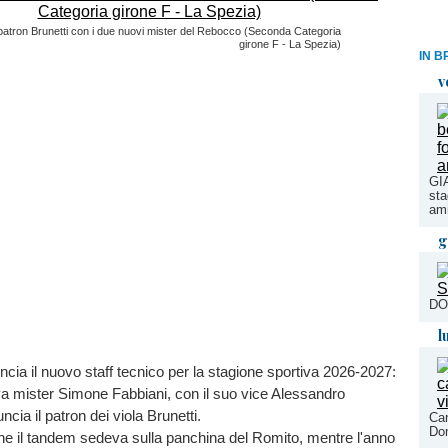
 patron Brunetti con i due nuovi mister del Rebocco (Seconda Categoria
girone F - La Spezia)
IN B
v
GI
sta
ami
g
DO
l
cia il nuovo staff tecnico per la stagione sportiva 2026-2027:
va mister Simone Fabbiani, con il suo vice Alessandro
cia il patron dei viola Brunetti.
Car
Dom
ne il tandem sedeva sulla panchina del Romito, mentre l'anno