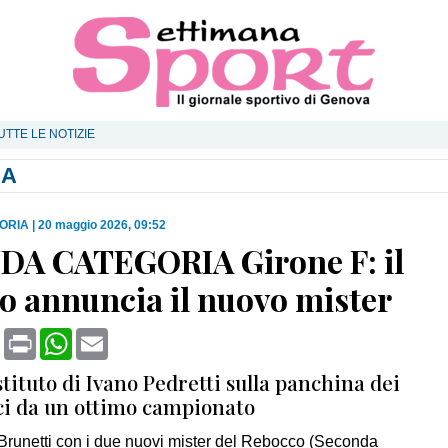
UTTE LE NOTIZIE
IA
ORIA
|
20 maggio 2026, 09:52
A CATEGORIA Girone F: il
o annuncia il nuovo mister
book
X
Print
WhatsApp
Email
ostituto di Ivano Pedretti sulla panchina dei
uci da un ottimo campionato