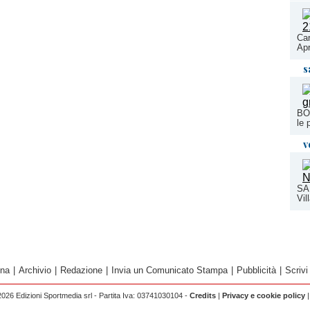
Car
Ap
s
BOR
le 
v
SA
Vil
ina
|
Archivio
|
Redazione
|
Invia un Comunicato Stampa
|
Pubblicità
|
Scrivi
026 Edizioni Sportmedia srl - Partita Iva: 03741030104 -
Credits
|
Privacy e cookie policy