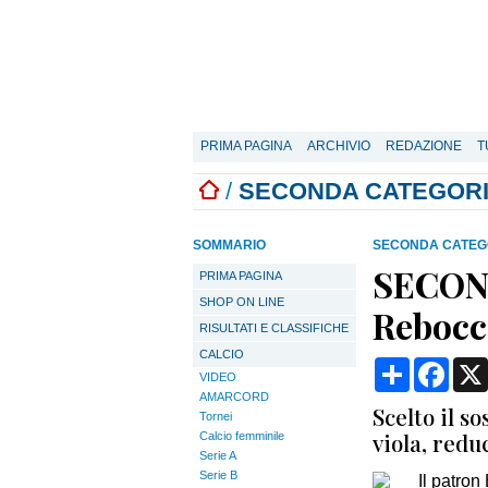
PRIMA PAGINA
ARCHIVIO
REDAZIONE
T
/
SECONDA CATEGOR
SOMMARIO
SECONDA CATEG
SECOND
PRIMA PAGINA
SHOP ON LINE
Rebocc
RISULTATI E CLASSIFICHE
CALCIO
Condividi
Face
VIDEO
AMARCORD
Scelto il s
Tornei
viola, red
Calcio femminile
Serie A
Serie B