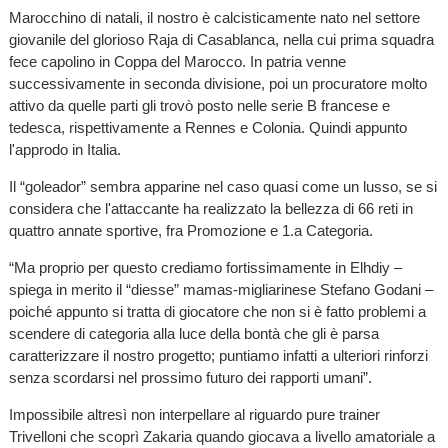
Marocchino di natali, il nostro è calcisticamente nato nel settore
giovanile del glorioso Raja di Casablanca, nella cui prima squadra
fece capolino in Coppa del Marocco. In patria venne
successivamente in seconda divisione, poi un procuratore molto
attivo da quelle parti gli trovò posto nelle serie B francese e
tedesca, rispettivamente a Rennes e Colonia. Quindi appunto
l'approdo in Italia.
Il “goleador” sembra apparine nel caso quasi come un lusso, se si
considera che l'attaccante ha realizzato la bellezza di 66 reti in
quattro annate sportive, fra Promozione e 1.a Categoria.
“Ma proprio per questo crediamo fortissimamente in Elhdiy –
spiega in merito il “diesse” mamas-migliarinese Stefano Godani –
poiché appunto si tratta di giocatore che non si è fatto problemi a
scendere di categoria alla luce della bontà che gli è parsa
caratterizzare il nostro progetto; puntiamo infatti a ulteriori rinforzi
senza scordarsi nel prossimo futuro dei rapporti umani”.
Impossibile altresì non interpellare al riguardo pure trainer
Trivelloni che scoprì Zakaria quando giocava a livello amatoriale a