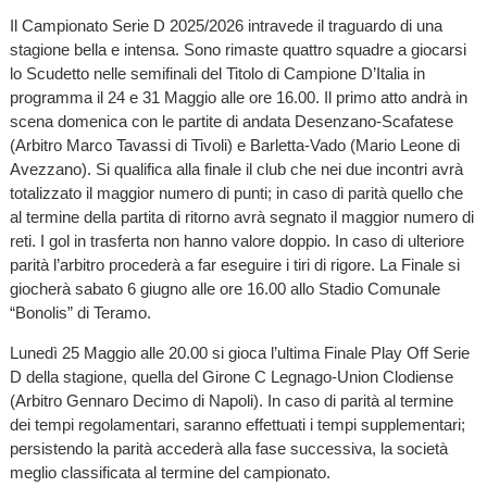
Il Campionato Serie D 2025/2026 intravede il traguardo di una
stagione bella e intensa. Sono rimaste quattro squadre a giocarsi
lo Scudetto nelle semifinali del Titolo di Campione D’Italia in
programma il 24 e 31 Maggio alle ore 16.00. Il primo atto andrà in
scena domenica con le partite di andata Desenzano-Scafatese
(Arbitro Marco Tavassi di Tivoli) e Barletta-Vado (Mario Leone di
Avezzano). Si qualifica alla finale il club che nei due incontri avrà
totalizzato il maggior numero di punti; in caso di parità quello che
al termine della partita di ritorno avrà segnato il maggior numero di
reti. I gol in trasferta non hanno valore doppio. In caso di ulteriore
parità l’arbitro procederà a far eseguire i tiri di rigore. La Finale si
giocherà sabato 6 giugno alle ore 16.00 allo Stadio Comunale
“Bonolis” di Teramo.
Lunedì 25 Maggio alle 20.00 si gioca l’ultima Finale Play Off Serie
D della stagione, quella del Girone C Legnago-Union Clodiense
(Arbitro Gennaro Decimo di Napoli). In caso di parità al termine
dei tempi regolamentari, saranno effettuati i tempi supplementari;
persistendo la parità accederà alla fase successiva, la società
meglio classificata al termine del campionato.