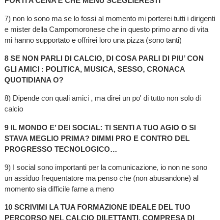
PORTI A CENA E CHE MENU SCEGLIERESTI
7) non lo sono ma se lo fossi al momento mi porterei tutti i dirigenti
e mister della Campomoronese che in questo primo anno di vita
mi hanno supportato e offrirei loro una pizza (sono tanti)
8 SE NON PARLI DI CALCIO, DI COSA PARLI DI PIU’ CON
GLI AMICI : POLITICA, MUSICA, SESSO, CRONACA
QUOTIDIANA O?
8) Dipende con quali amici , ma direi un po' di tutto non solo di
calcio
9 IL MONDO E’ DEI SOCIAL: TI SENTI A TUO AGIO O SI
STAVA MEGLIO PRIMA? DIMMI PRO E CONTRO DEL
PROGRESSO TECNOLOGICO…
9) I social sono importanti per la comunicazione, io non ne sono
un assiduo frequentatore ma penso che (non abusandone) al
momento sia difficile farne a meno
10 SCRIVIMI LA TUA FORMAZIONE IDEALE DEL TUO
PERCORSO NEL CALCIO DILETTANTI, COMPRESA DI