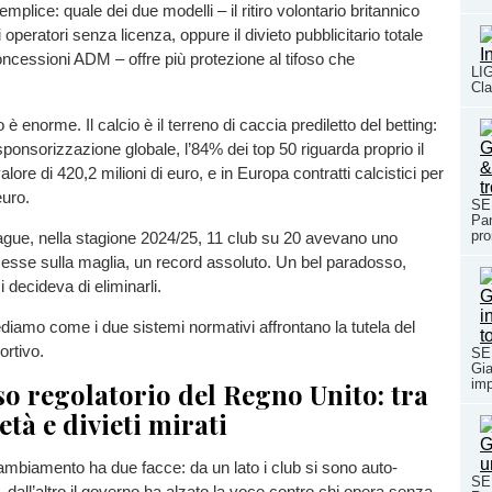
plice: quale dei due modelli – il ritiro volontario britannico
i operatori senza licenza, oppure il divieto pubblicitario totale
concessioni ADM – offre più protezione al tifoso che
LI
Cla
 è enorme. Il calcio è il terreno di caccia prediletto del betting:
sponsorizzazione globale, l’84% dei top 50 riguarda proprio il
valore di 420,2 milioni di euro, e in Europa contratti calcistici per
euro.
SE
Pan
pro
ague, nella stagione 2024/25, 11 club su 20 avevano uno
se sulla maglia, un record assoluto. Un bel paradosso,
 decideva di eliminarli.
diamo come i due sistemi normativi affrontano la tutela del
rtivo.
SE
Gia
imp
so regolatorio del Regno Unito: tra
età e divieti mirati
ambiamento ha due facce: da un lato i club si sono auto-
SE
, dall’altro il governo ha alzato la voce contro chi opera senza