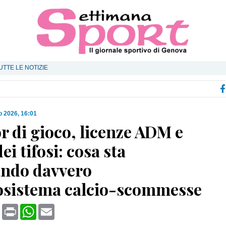
UTTE LE NOTIZIE
o 2026, 16:01
 di gioco, licenze ADM e
dei tifosi: cosa sta
ndo davvero
cosistema calcio-scommesse
book
X
Print
WhatsApp
Email