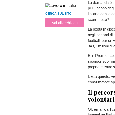
La domanda è sem
più il bando degl
italiano con le 
CERCA SUL SITO
scommette?
Vai all'archivio ›
La posta in gioco
negli accordi di 
football, per un 
343,3 milioni di 
E in Premier Le
sponsor scommes
proprio mentre si
Detto questo, ve
consumatore spo
Il percor
volontari
Oltremanica il c
imposti un limite