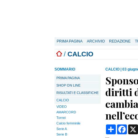
PRIMA PAGINA
ARCHIVIO
REDAZIONE
T
/
CALCIO
SOMMARIO
CALCIO
|
03 giugn
Sponsor
PRIMA PAGINA
SHOP ON LINE
diritti 
RISULTATI E CLASSIFICHE
cambia
CALCIO
VIDEO
nell’e
AMARCORD
Tornei
Calcio femminile
Condividi
Face
Serie A
Serie B