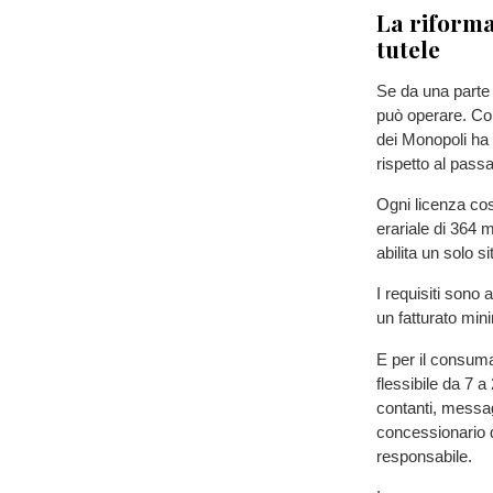
La riforma
tutele
Se da una parte s
può operare. Co
dei Monopoli ha 
rispetto al passa
Ogni licenza cost
erariale di 364 m
abilita un solo s
I requisiti sono
un fatturato mini
E per il consuma
flessibile da 7 a
contanti, messag
concessionario d
responsabile.