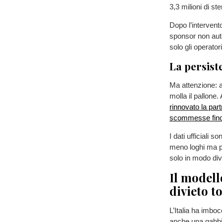
3,3 milioni di ste
Dopo l’intervento
sponsor non auto
solo gli operator
La persis
Ma attenzione: a
molla il pallone
rinnovato la part
scommesse fino
I dati ufficiali 
meno loghi ma pi
solo in modo div
Il modell
divieto t
L’Italia ha imbo
anche una gabbia