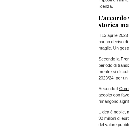
licenza.
L’accordo 
storica ma
Il 13 aprile 202
hanno deciso di d
maglie. Un gesto 
Secondo la
Pre
periodo di trans
mentre si discut
2023/24, per un v
Secondo il
Corri
accolto con favo
rimangono signif
L’idea è nobile, 
92 milioni di eur
del valore pubbli