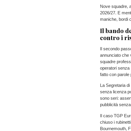
Nove squadre, a 
2026/27. E mentre
maniche, bordi c
Il bando d
contro i ri
Il secondo passo
annunciato che v
squadre professio
operatori senza 
fatto con parole 
La Segretaria di
senza licenza pos
sono seri: assenz
pubblicità senza 
Il caso TGP Eur
chiuso i rubinet
Bournemouth, F