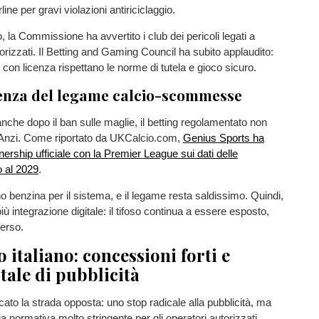
rline per gravi violazioni antiriciclaggio.
, la Commissione ha avvertito i club dei pericoli legati a
rizzati. Il Betting and Gaming Council ha subito applaudito:
i con licenza rispettano le norme di tutela e gioco sicuro.
tenza del legame calcio-scommesse
nche dopo il ban sulle maglie, il betting regolamentato non
. Anzi. Come riportato da UKCalcio.com,
Genius Sports ha
nership ufficiale con la Premier League sui dati delle
 al 2029
.
sono benzina per il sistema, e il legame resta saldissimo. Quindi,
ù integrazione digitale: il tifoso continua a essere esposto,
erso.
o italiano: concessioni forti e
otale di pubblicità
ccato la strada opposta: uno stop radicale alla pubblicità, ma
 normativa molto stringente per gli operatori autorizzati.