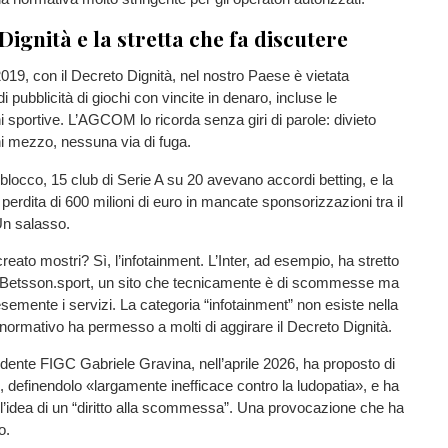
Dignità e la stretta che fa discutere
019, con il Decreto Dignità, nel nostro Paese è vietata
i pubblicità di giochi con vincite in denaro, incluse le
 sportive. L’AGCOM lo ricorda senza giri di parole: divieto
i mezzo, nessuna via di fuga.
locco, 15 club di Serie A su 20 avevano accordi betting, e la
erdita di 600 milioni di euro in mancate sponsorizzazioni tra il
Un salasso.
creato mostri? Sì, l’infotainment. L’Inter, ad esempio, ha stretto
Betsson.sport, un sito che tecnicamente è di scommesse ma
semente i servizi. La categoria “infotainment” non esiste nella
o normativo ha permesso a molti di aggirare il Decreto Dignità.
sidente FIGC Gabriele Gravina, nell’aprile 2026, ha proposto di
o, definendolo «largamente inefficace contro la ludopatia», e ha
 l’idea di un “diritto alla scommessa”. Una provocazione che ha
o.