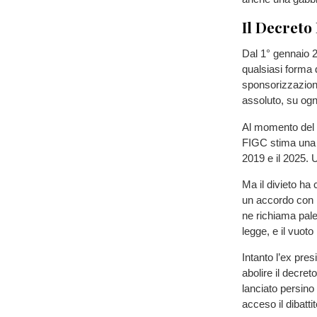
Il Decreto 
Dal 1° gennaio 2
qualsiasi forma d
sponsorizzazioni
assoluto, su ogn
Al momento del b
FIGC stima una p
2019 e il 2025. 
Ma il divieto ha 
un accordo con 
ne richiama pale
legge, e il vuot
Intanto l’ex pre
abolire il decret
lanciato persino
acceso il dibattit