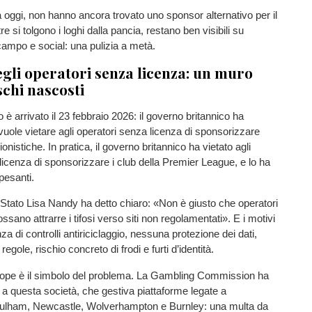
oggi, non hanno ancora trovato uno sponsor alternativo per il
 si tolgono i loghi dalla pancia, restano ben visibili su
ampo e social: una pulizia a metà.
egli operatori senza licenza: un muro
schi nascosti
 è arrivato il 23 febbraio 2026: il governo britannico ha
uole vietare agli operatori senza licenza di sponsorizzare
nistiche. In pratica, il governo britannico ha vietato agli
licenza di sponsorizzare i club della Premier League, e lo ha
pesanti.
 Stato Lisa Nandy ha detto chiaro: «Non è giusto che operatori
sano attrarre i tifosi verso siti non regolamentati». E i motivi
a di controlli antiriciclaggio, nessuna protezione dei dati,
regole, rischio concreto di frodi e furti d’identità.
ope è il simbolo del problema. La Gambling Commission ha
ti a questa società, che gestiva piattaforme legate a
ulham, Newcastle, Wolverhampton e Burnley: una multa da