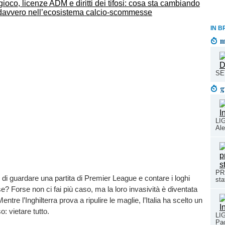
IN B
m
SE
g
LI
Ale
PR
o di guardare una partita di Premier League e contare i loghi
sta
 Forse non ci fai più caso, ma la loro invasività è diventata
ntre l’Inghilterra prova a ripulire le maglie, l’Italia ha scelto un
: vietare tutto.
LI
Pa