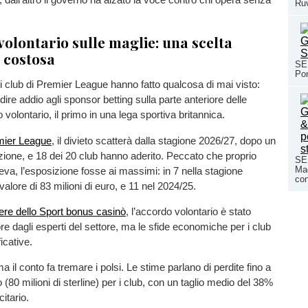
Ruv
volontario sulle maglie: una scelta
 costosa
SE
Pon
3 i club di Premier League hanno fatto qualcosa di mai visto:
ire addio agli sponsor betting sulla parte anteriore delle
volontario, il primo in una lega sportiva britannica.
mier League
, il divieto scatterà dalla stagione 2026/27, dopo un
izione, e 18 dei 20 club hanno aderito. Peccato che proprio
SE
Mac
eva, l’esposizione fosse ai massimi: in 7 nella stagione
con
alore di 83 milioni di euro, e 11 nel 2024/25.
ere dello Sport bonus casinò
, l’accordo volontario è stato
re dagli esperti del settore, ma le sfide economiche per i club
icative.
ma il conto fa tremare i polsi. Le stime parlano di perdite fino a
o (80 milioni di sterline) per i club, con un taglio medio del 38%
citario.