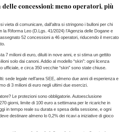
 delle concessioni: meno operatori, più
i vieta di comunicare, dall’altra si stringono i bulloni per chi
n la Riforma Leo (D.Lgs. 41/2024) l’Agenzia delle Dogane e
assegnato 52 concessioni a 46 operatori, riducendo il mercato
to.
a 7 milioni di euro, diluiti in nove anni, e si stima un gettito
ilioni solo dai canoni. Addio al modello “skin”: ogni licenza
ito ufficiale, e circa 350 vecchie “skin” sono state chiuse.
 alti: sede legale nell’area SEE, almeno due anni di esperienza e
mo di 3 milioni di euro negli ultimi due esercizi.
tore? Le protezioni sono obbligatorie. Autoesclusione
 270 giorni, limite di 100 euro a settimana per le ricariche in
gi in tempo reale su durata e spesa della sessione, e ogni
eve destinare almeno lo 0,2% dei ricavi a iniziative di gioco