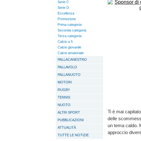
Serie C
Serie D
Eccellenza
Promozione
Prima categoria
Seconda categoria
Terza categoria
Calcio a 5
Calcio giovanile
Calcio amatoriale
PALLACANESTRO
PALLAVOLO
PALLANUOTO
MOTORI
RUGBY
TENNIS
NUOTO
Ti è mai capitat
ALTRI SPORT
delle scommesse?
PUBBLICAZIONI
un tema caldo. Me
ATTUALITÀ
approccio diverso
TUTTE LE NOTIZIE