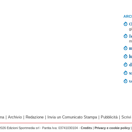
ARCH
O
g
I
m
m
l
d
s
v
ina
|
Archivio
|
Redazione
|
Invia un Comunicato Stampa
|
Pubblicità
|
Scrivi
026 Edizioni Sportmedia srl - Partita Iva: 03741030104 -
Credits
|
Privacy e cookie policy