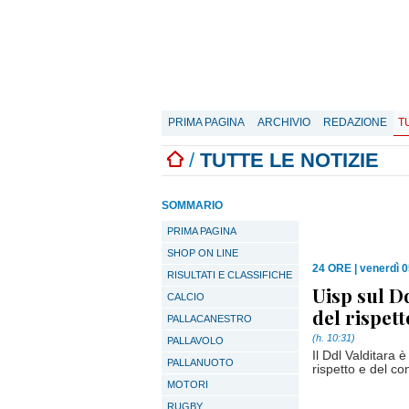
PRIMA PAGINA
ARCHIVIO
REDAZIONE
T
/
TUTTE LE NOTIZIE
SOMMARIO
PRIMA PAGINA
SHOP ON LINE
24 ORE
|
venerdì 0
RISULTATI E CLASSIFICHE
Uisp sul D
CALCIO
del rispett
PALLACANESTRO
(h. 10:31)
PALLAVOLO
Il Ddl Valditara 
PALLANUOTO
rispetto e del co
MOTORI
RUGBY