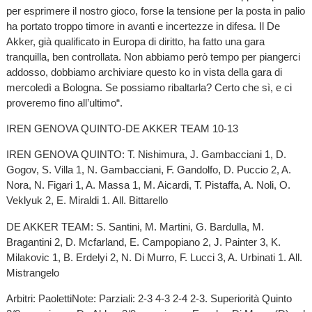
per esprimere il nostro gioco, forse la tensione per la posta in palio
ha portato troppo timore in avanti e incertezze in difesa. Il De
Akker, già qualificato in Europa di diritto, ha fatto una gara
tranquilla, ben controllata. Non abbiamo però tempo per piangerci
addosso, dobbiamo archiviare questo ko in vista della gara di
mercoledì a Bologna. Se possiamo ribaltarla? Certo che sì, e ci
proveremo fino all’ultimo“.
IREN GENOVA QUINTO-DE AKKER TEAM 10-13
IREN GENOVA QUINTO: T. Nishimura, J. Gambacciani 1, D.
Gogov, S. Villa 1, N. Gambacciani, F. Gandolfo, D. Puccio 2, A.
Nora, N. Figari 1, A. Massa 1, M. Aicardi, T. Pistaffa, A. Noli, O.
Veklyuk 2, E. Miraldi 1. All. Bittarello
DE AKKER TEAM: S. Santini, M. Martini, G. Bardulla, M.
Bragantini 2, D. Mcfarland, E. Campopiano 2, J. Painter 3, K.
Milakovic 1, B. Erdelyi 2, N. Di Murro, F. Lucci 3, A. Urbinati 1. All.
Mistrangelo
Arbitri: PaolettiNote: Parziali: 2-3 4-3 2-4 2-3. Superiorità Quinto