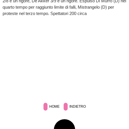
2/8 e un rigore, De Akker 3/9 e un rigore. Espulso Di Murro (D) nel
quarto tempo per raggiunto limite di falli, Mistrangelo (D) per
proteste nel terzo tempo. Spettatori 200 circa
HOME
INDIETRO