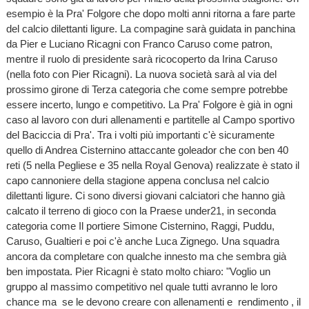
esempio è la Pra' Folgore che dopo molti anni ritorna a fare parte
del calcio dilettanti ligure. La compagine sarà guidata in panchina
da Pier e Luciano Ricagni con Franco Caruso come patron,
mentre il ruolo di presidente sarà ricocoperto da Irina Caruso
(nella foto con Pier Ricagni). La nuova società sarà al via del
prossimo girone di Terza categoria che come sempre potrebbe
essere incerto, lungo e competitivo. La Pra' Folgore è già in ogni
caso al lavoro con duri allenamenti e partitelle al Campo sportivo
del Baciccia di Pra'. Tra i volti più importanti c'è sicuramente
quello di Andrea Cisternino attaccante goleador che con ben 40
reti (5 nella Pegliese e 35 nella Royal Genova) realizzate è stato il
capo cannoniere della stagione appena conclusa nel calcio
dilettanti ligure. Ci sono diversi giovani calciatori che hanno già
calcato il terreno di gioco con la Praese under21, in seconda
categoria come Il portiere Simone Cisternino, Raggi, Puddu,
Caruso, Gualtieri e poi c'è anche Luca Zignego. Una squadra
ancora da completare con qualche innesto ma che sembra già
ben impostata. Pier Ricagni è stato molto chiaro: "Voglio un
gruppo al massimo competitivo nel quale tutti avranno le loro
chance ma se le devono creare con allenamenti e rendimento , il