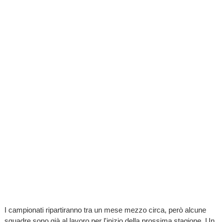
I campionati ripartiranno tra un mese mezzo circa, però alcune
squadre sono già al lavoro per l'inizio della prossima stagione. Un