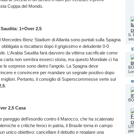
esta Coppa del Mondo.
Saudita: 1+Over 2,5
IL
sed
ri del Mercedes-Benz Stadium di Atlanta sono puntati sulla Spagna
 obbligata a riscattarsi dopo il grigissimo e deludente 0-0
g
e. L’Arabia Saudita farà davvero da vittima sacrificale come
lla carta non sembra esserci storia, ma questo Mondiale ci ha
e le sorprese sono dietro l'angolo. La Spagna deve
BOR
Lo
incere e convincere per mandare un segnale positivo dopo
i migliori. Pertanto, il consiglio di Superscommesse verte sul
m
2,5
.
BOR
Over 2,5 Casa
e pareggio dell’esordio contro il Marocco, che ha scatenato
lemiche e critiche feroci in patria, il Brasile torna in campo
LI
pe
un unico obiettivo: cancellare il debutto e regalare una