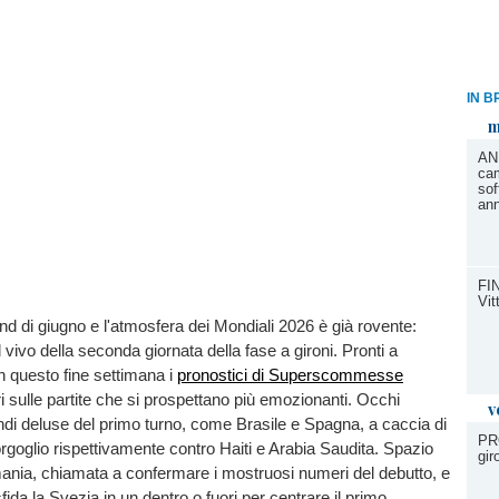
IN B
m
AN
ca
sof
ann
FI
Vit
 di giugno e l'atmosfera dei Mondiali 2026 è già rovente:
 vivo della seconda giornata della fase a gironi. Pronti a
 questo fine settimana i
pronostici di Superscommesse
ori sulle partite che si prospettano più emozionanti. Occhi
v
andi deluse del primo turno, come Brasile e Spagna, a caccia di
PR
rgoglio rispettivamente contro Haiti e Arabia Saudita. Spazio
gir
ania, chiamata a confermare i mostruosi numeri del debutto, e
fida la Svezia in un dentro o fuori per centrare il primo