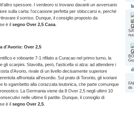
utt’altro spessore. I verdeoro si trovano davanti un avversario
l
iore sulla carta: l'occasione perfetta per sbloccarsi e, perché
ritrovare il sorriso. Dunque, il consiglio proposto da
e è il
segno Over 2,5 Casa
.
SAV
nuo
 d’Avorio: Over 2,5
BO
ntifico e roboante 7-1 rifilato a Curacao nel primo turno, la
Gio
gli scarpini. Stavolta, però, l’asticella si alza: ad attendere i
d
Costa d’Avorio, rivale di un livello decisamente superiore
erentola affrontata all’esordio. Sul prato di Toronto, gli ivoriani
FAB
re lo sgambetto alla corazzata teutonica, che parte comunque
ds 
 pronostico. La Germania viene da 8 Over 2,5 negli ultimi 10
onsecutivi nelle ultime 6 partite. Dunque, il consiglio di
e è il
segno Over 2,5
.