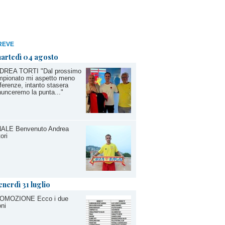
REVE
artedì 04 agosto
DREA TORTI "Dal prossimo
mpionato mi aspetto meno
ferenze, intanto stasera
unceremo la punta..."
NALE Benvenuto Andrea
tori
enerdì 31 luglio
OMOZIONE Ecco i due
oni