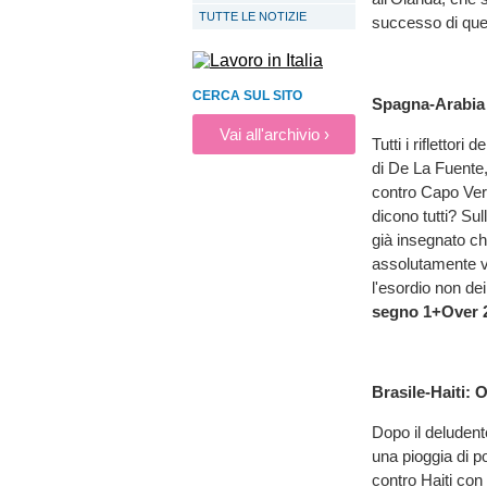
TUTTE LE NOTIZIE
successo di qu
CERCA SUL SITO
Spagna-Arabia 
Vai all'archivio ›
Tutti i rifletto
di De La Fuente,
contro Capo Verd
dicono tutti? Su
già insegnato ch
assolutamente v
l'esordio non de
segno 1+Over 
Brasile-Haiti: 
Dopo il deludent
una pioggia di po
contro Haiti con 