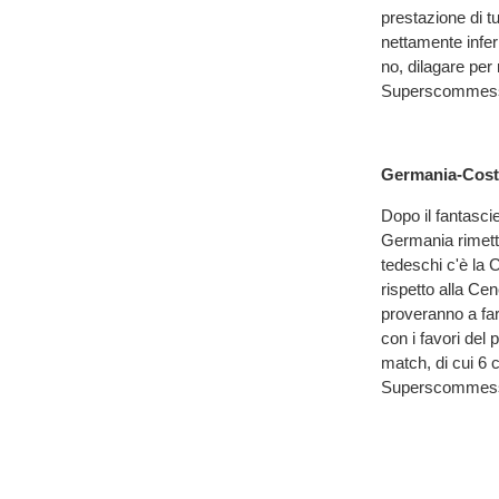
prestazione di t
nettamente infer
no, dilagare per 
Superscommess
Germania-Costa
Dopo il fantascie
Germania rimette 
tedeschi c'è la 
rispetto alla Cen
proveranno a fa
con i favori del
match, di cui 6 c
Superscommess