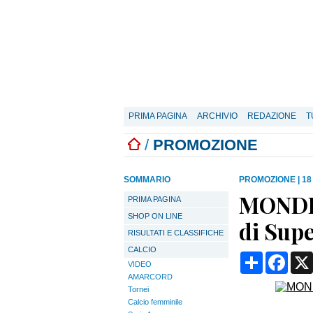
PRIMA PAGINA
ARCHIVIO
REDAZIONE
T
/
PROMOZIONE
SOMMARIO
PROMOZIONE
|
18
MONDIA
PRIMA PAGINA
SHOP ON LINE
di Sup
RISULTATI E CLASSIFICHE
CALCIO
Condividi
Face
VIDEO
AMARCORD
Tornei
Calcio femminile