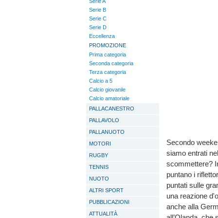
Serie A
Serie B
Serie C
Serie D
Eccellenza
PROMOZIONE
Prima categoria
Seconda categoria
Terza categoria
Calcio a 5
Calcio giovanile
Calcio amatoriale
PALLACANESTRO
PALLAVOLO
PALLANUOTO
Secondo weekend
MOTORI
siamo entrati nel
RUGBY
scommettere? In
TENNIS
puntano i riflett
NUOTO
puntati sulle gr
ALTRI SPORT
una reazione d'o
PUBBLICAZIONI
anche alla Germ
ATTUALITÀ
all’Olanda, che s