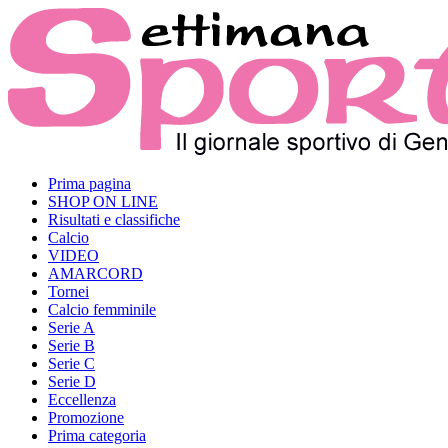
Prima pagina
SHOP ON LINE
Risultati e classifiche
Calcio
VIDEO
AMARCORD
Tornei
Calcio femminile
Serie A
Serie B
Serie C
Serie D
Eccellenza
Promozione
Prima categoria