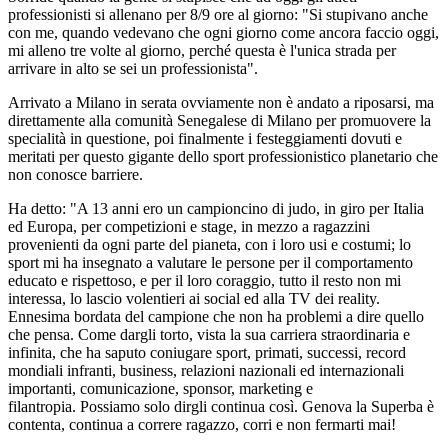
professionisti si allenano per 8/9 ore al giorno: "Si stupivano anche
con me, quando vedevano che ogni giorno come ancora faccio oggi,
mi alleno tre volte al giorno, perché questa è l'unica strada per
arrivare in alto se sei un professionista".
Arrivato a Milano in serata ovviamente non è andato a riposarsi, ma
direttamente alla comunità Senegalese di Milano per promuovere la
specialità in questione, poi finalmente i festeggiamenti dovuti e
meritati per questo gigante dello sport professionistico planetario che
non conosce barriere.
Ha detto: "A 13 anni ero un campioncino di judo, in giro per Italia
ed Europa, per competizioni e stage, in mezzo a ragazzini
provenienti da ogni parte del pianeta, con i loro usi e costumi; lo
sport mi ha insegnato a valutare le persone per il comportamento
educato e rispettoso, e per il loro coraggio, tutto il resto non mi
interessa, lo lascio volentieri ai social ed alla TV dei reality.
Ennesima bordata del campione che non ha problemi a dire quello
che pensa. Come dargli torto, vista la sua carriera straordinaria e
infinita, che ha saputo coniugare sport, primati, successi, record
mondiali infranti, business, relazioni nazionali ed internazionali
importanti, comunicazione, sponsor, marketing e
filantropia. Possiamo solo dirgli continua così. Genova la Superba è
contenta, continua a correre ragazzo, corri e non fermarti mai!