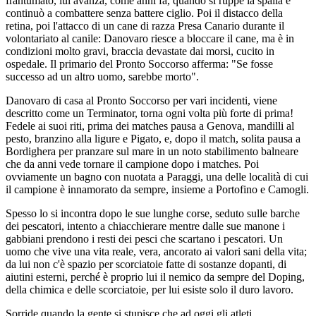
frantumato, lui avanza, come anni fa, quando si ruppe la spalla e
continuò a combattere senza battere ciglio. Poi il distacco della
retina, poi l'attacco di un cane di razza Presa Canario durante il
volontariato al canile: Danovaro riesce a bloccare il cane, ma è in
condizioni molto gravi, braccia devastate dai morsi, cucito in
ospedale. Il primario del Pronto Soccorso afferma: "Se fosse
successo ad un altro uomo, sarebbe morto".
Danovaro di casa al Pronto Soccorso per vari incidenti, viene
descritto come un Terminator, torna ogni volta più forte di prima!
Fedele ai suoi riti, prima dei matches pausa a Genova, mandilli al
pesto, branzino alla ligure e Pigato, e, dopo il match, solita pausa a
Bordighera per pranzare sul mare in un noto stabilimento balneare
che da anni vede tornare il campione dopo i matches. Poi
ovviamente un bagno con nuotata a Paraggi, una delle località di cui
il campione è innamorato da sempre, insieme a Portofino e Camogli.
Spesso lo si incontra dopo le sue lunghe corse, seduto sulle barche
dei pescatori, intento a chiacchierare mentre dalle sue manone i
gabbiani prendono i resti dei pesci che scartano i pescatori. Un
uomo che vive una vita reale, vera, ancorato ai valori sani della vita;
da lui non c'è spazio per scorciatoie fatte di sostanze dopanti, di
aiutini esterni, perché è proprio lui il nemico da sempre del Doping,
della chimica e delle scorciatoie, per lui esiste solo il duro lavoro.
Sorride quando la gente si stupisce che ad oggi gli atleti