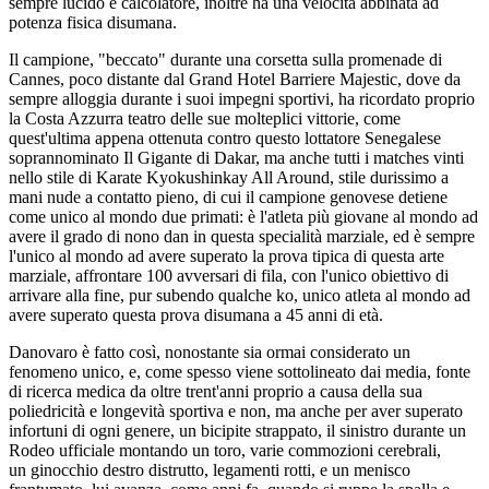
sempre lucido e calcolatore, inoltre ha una velocità abbinata ad
potenza fisica disumana.
Il campione, "beccato" durante una corsetta sulla promenade di
Cannes, poco distante dal Grand Hotel Barriere Majestic, dove da
sempre alloggia durante i suoi impegni sportivi, ha ricordato proprio
la Costa Azzurra teatro delle sue molteplici vittorie, come
quest'ultima appena ottenuta contro questo lottatore Senegalese
soprannominato Il Gigante di Dakar, ma anche tutti i matches vinti
nello stile di Karate Kyokushinkay All Around, stile durissimo a
mani nude a contatto pieno, di cui il campione genovese detiene
come unico al mondo due primati: è l'atleta più giovane al mondo ad
avere il grado di nono dan in questa specialità marziale, ed è sempre
l'unico al mondo ad avere superato la prova tipica di questa arte
marziale, affrontare 100 avversari di fila, con l'unico obiettivo di
arrivare alla fine, pur subendo qualche ko, unico atleta al mondo ad
avere superato questa prova disumana a 45 anni di età.
Danovaro è fatto così, nonostante sia ormai considerato un
fenomeno unico, e, come spesso viene sottolineato dai media, fonte
di ricerca medica da oltre trent'anni proprio a causa della sua
poliedricità e longevità sportiva e non, ma anche per aver superato
infortuni di ogni genere, un bicipite strappato, il sinistro durante un
Rodeo ufficiale montando un toro, varie commozioni cerebrali,
un ginocchio destro distrutto, legamenti rotti, e un menisco