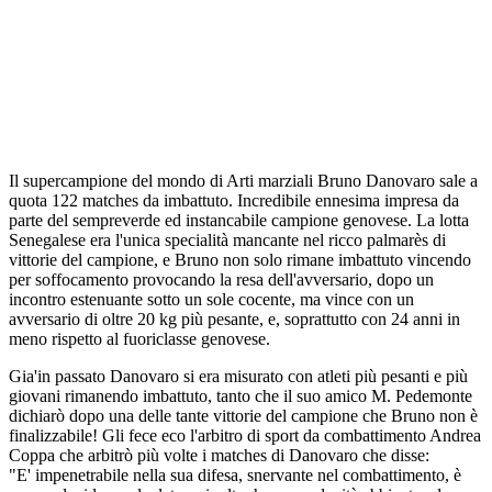
Il supercampione del mondo di Arti marziali Bruno Danovaro sale a
quota 122 matches da imbattuto. Incredibile ennesima impresa da
parte del sempreverde ed instancabile campione genovese. La lotta
Senegalese era l'unica specialità mancante nel ricco palmarès di
vittorie del campione, e Bruno non solo rimane imbattuto vincendo
per soffocamento provocando la resa dell'avversario, dopo un
incontro estenuante sotto un sole cocente, ma vince con un
avversario di oltre 20 kg più pesante, e, soprattutto con 24 anni in
meno rispetto al fuoriclasse genovese.
Gia'in passato Danovaro si era misurato con atleti più pesanti e più
giovani rimanendo imbattuto, tanto che il suo amico M. Pedemonte
dichiarò dopo una delle tante vittorie del campione che Bruno non è
finalizzabile! Gli fece eco l'arbitro di sport da combattimento Andrea
Coppa che arbitrò più volte i matches di Danovaro che disse:
"E' impenetrabile nella sua difesa, snervante nel combattimento, è