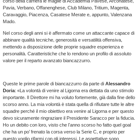
corso della carriera le maglie di Accademia Pavese, Arconatese,
Pavia, Verbano, Offanenghese, Club Milano, Tritium, Magenta,
Caravaggio, Piacenza, Casatese Merate e, appunto, Valenzana
Mado.
Nel corso degli anni si è affermato come un attaccante capace di
abbinare qualità tecniche, generosità e versatilità offensiva,
mettendo a disposizione delle proprie squadre esperienza e
personalità. Caratteristiche che lo rendono un profilo di assoluto
valore per il reparto avanzato biancazzurro.
Queste le prime parole di biancazzurro da parte di
Alessandro
Doria
: «La volontà di venire al Ligorna era dettata da uno stimolo
importante. Il Direttore mi ha voluto fortemente, già dalla fine dello
scorso anno. La mia volontà è stata quella di rifiutare tutte le altre
squadre perché il mio obiettivo era venire al Ligorna e per questo
devo sicuramente ringraziare il Presidente Saracco per la fiducia.
Ho un debito con loro, visto che l'anno scorso ho fatto quel goal
che ha un po’ frenato la corsa verso la Serie C, e proprio per
questo voglio rifarmi con gli interessi. Le aspettative sono