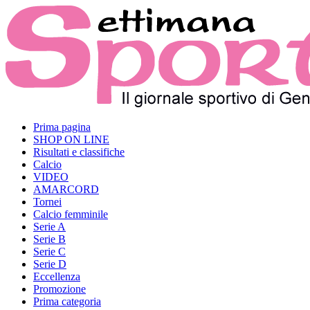
Prima pagina
SHOP ON LINE
Risultati e classifiche
Calcio
VIDEO
AMARCORD
Tornei
Calcio femminile
Serie A
Serie B
Serie C
Serie D
Eccellenza
Promozione
Prima categoria