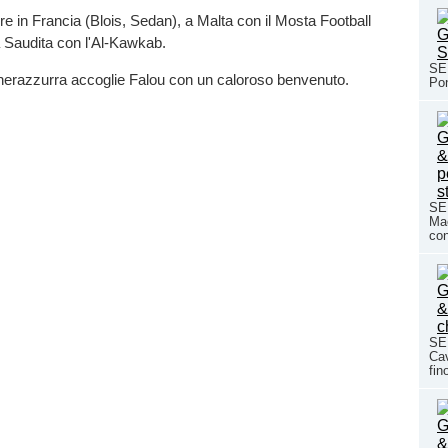
e in Francia (Blois, Sedan), a Malta con il Mosta Football
a Saudita con l'Al-Kawkab.
SE
 nerazzurra accoglie Falou con un caloroso benvenuto.
Pon
SE
Mac
con
SE
Cav
fin