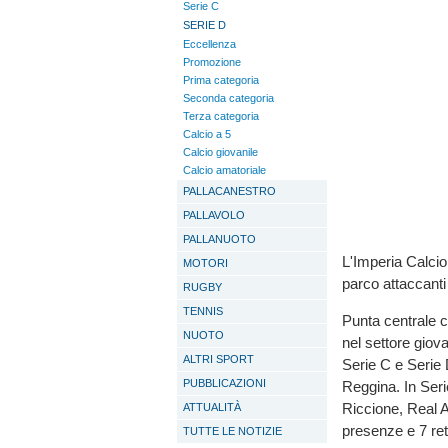
Serie C
SERIE D
Eccellenza
Promozione
Prima categoria
Seconda categoria
Terza categoria
Calcio a 5
Calcio giovanile
Calcio amatoriale
PALLACANESTRO
PALLAVOLO
PALLANUOTO
L'Imperia Calcio
MOTORI
parco attaccanti
RUGBY
TENNIS
Punta centrale c
NUOTO
nel settore giov
ALTRI SPORT
Serie C e Serie 
PUBBLICAZIONI
Reggina. In Seri
Riccione, Real A
ATTUALITÀ
presenze e 7 ret
TUTTE LE NOTIZIE