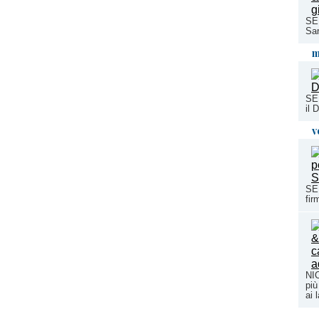
SE
Sar
m
SER
il 
v
SER
fir
NI
più
ai 