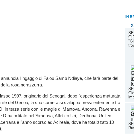
IN B
g
SE
GI
"Gi
tro
 annuncia l'ingaggio di Falou Samb Ndiaye, che farà parte del
 della rosa nerazzurra.
SE
Gia
lasse 1997, originario del Senegal, dopo l'esperienza maturata
imp
anile del Genoa, la sua carriera si sviluppa prevalentemente tra
D: in terza serie con le maglie di Mantova, Ancona, Ravenna e
e D ha militato nel Siracusa, Atletico Uri, Derthona, United
cerrana e l'anno scorso ad Acireale, dove ha totalizzato 19
SE
Ruv
i.