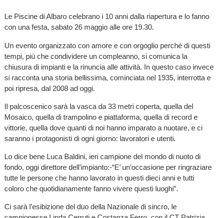
Le Piscine di Albaro celebrano i 10 anni dalla riapertura e lo fanno
con una festa, sabato 26 maggio alle ore 19.30.
Un evento organizzato con amore e con orgoglio perché di questi
tempi, più che condividere un compleanno, si comunica la
chiusura di impianti e la rinuncia alle attività. In questo caso invece
si racconta una storia bellissima, cominciata nel 1935, interrotta e
poi ripresa, dal 2008 ad oggi.
Il palcoscenico sarà la vasca da 33 metri coperta, quella del
Mosaico, quella di trampolino e piattaforma, quella di record e
vittorie, quella dove quanti di noi hanno imparato a nuotare, e ci
saranno i protagonisti di ogni giorno: lavoratori e utenti.
Lo dice bene Luca Baldini, ieri campione del mondo di nuoto di
fondo, oggi direttore dell’impianto:-“E’ un’occasione per ringraziare
tutte le persone che hanno lavorato in questi dieci anni e tutti
coloro che quotidianamente fanno vivere questi luoghi”.
Ci sarà l’esibizione del duo della Nazionale di sincro, le
campionesse Linda Cerruti e Costanza Ferro, con il CT Patrizia