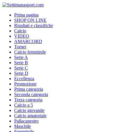
Prima pagina
SHOP ON LINE
Risultati e classifiche
Calcio
VIDEO
AMARCORD
Tornei
Calcio femminile
Serie A
Serie B
Serie C
Serie D
Eccellenza
Promozione
Prima categoria
Seconda categoria
Terza categoria
Calcio a 5
Calcio giovanile
Calcio amatoriale
Pallacanestro
Maschile
Femminile