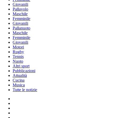
Giovanili
Pallavolo
Maschile
Femminile
Giovanili
Pallanuoto
Maschile
Femminile
Giovanili
Motori
Rugby
Tennis
Nuoto
Altri sport
Pubblicazioni
Attualità
Cucina
Musica
Tutte le notizie