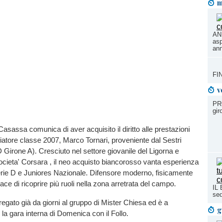
m
AN
asp
ann
FIN
v
PR
gir
Casassa comunica di aver acquisito il diritto alle prestazioni
ciatore classe 2007, Marco Tornari, proveniente dal Sestri
 Girone A). Cresciuto nel settore giovanile del Ligorna e
ocieta' Corsara , il neo acquisto biancorosso vanta esperienza
erie D e Juniores Nazionale. Difensore moderno, fisicamente
ace di ricoprire più ruoli nella zona arretrata del campo.
IL
sed
regato già da giorni al gruppo di Mister Chiesa ed è a
g
 la gara interna di Domenica con il Follo.