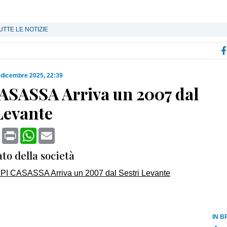
UTTE LE NOTIZIE
 dicembre 2025, 22:39
ASASSA Arriva un 2007 dal
Levante
book
X
Print
WhatsApp
Email
to della società
IN B