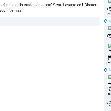
a riuscita della trattiva la societa' Sestri Levante ed il Direttore
BOR
sco Invernizzi
Lo
m
BOR
LI
pe
l
SAV
nuo
BO
Ben