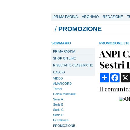
PRIMA PAGINA
ARCHIVIO
REDAZIONE
T
/
PROMOZIONE
SOMMARIO
PROMOZIONE
|
10
ANPI C
PRIMA PAGINA
SHOP ON LINE
Sestri 
RISULTATI E CLASSIFICHE
CALCIO
Condividi
Face
VIDEO
AMARCORD
Il comunica
Tornei
Calcio femminile
Serie A
Serie B
Serie C
Serie D
Eccellenza
PROMOZIONE