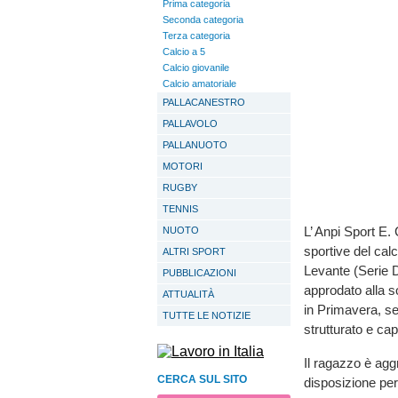
Prima categoria
Seconda categoria
Terza categoria
Calcio a 5
Calcio giovanile
Calcio amatoriale
PALLACANESTRO
PALLAVOLO
PALLANUOTO
MOTORI
RUGBY
TENNIS
L’ Anpi Sport E. 
NUOTO
sportive del cal
ALTRI SPORT
Levante (Serie D
PUBBLICAZIONI
approdato alla s
ATTUALITÀ
in Primavera, s
TUTTE LE NOTIZIE
strutturato e cap
Il ragazzo è agg
CERCA SUL SITO
disposizione per