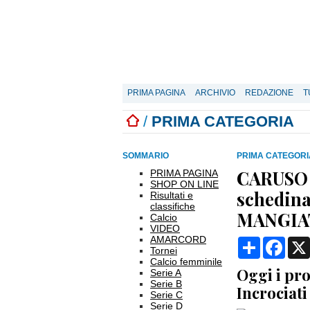
PRIMA PAGINA
ARCHIVIO
REDAZIONE
T
/
PRIMA CATEGORIA
SOMMARIO
PRIMA CATEGORI
CARUSO
PRIMA PAGINA
SHOP ON LINE
schedin
Risultati e
classifiche
MANGIA
Calcio
VIDEO
AMARCORD
Condividi
Face
Tornei
Calcio femminile
Oggi i pro
Serie A
Serie B
Incrociati
Serie C
Serie D