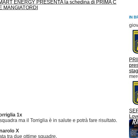
IN B
gio
PRI
pres
sta
mer
SER
orriglia 1x
Lov
squadra ma il Torriglia è in salute e potrà fare risultato.
anarolo X
rata tra due ottime squadre.