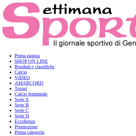
Prima pagina
SHOP ON LINE
Risultati e classifiche
Calcio
VIDEO
AMARCORD
Tornei
Calcio femminile
Serie A
Serie B
Serie C
Serie D
Eccellenza
Promozione
Prima categoria