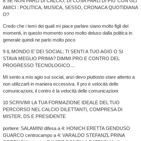
8 SE NON PARLI DI CALCIO, DI COSA PARLI DI PIU’ CON GLI
AMICI : POLITICA, MUSICA, SESSO, CRONACA QUOTIDIANA
O?
Credo che i temi dei quali mi piace parlare siano molto figli dei
momenti, in questo momento sono molto deluso dalla politica in
generale quindi ne parlo molto poco
9 IL MONDO E’ DEI SOCIAL: TI SENTI A TUO AGIO O SI
STAVA MEGLIO PRIMA? DIMMI PRO E CONTRO DEL
PROGRESSO TECNOLOGICO…
Mi sento a mio agio sui social, anzi devo piuttosto stare attento a
non utilizzarli in maniera eccessiva. Il pro è velocità delle
comunicazioni, il contro è la velocità delle comunicazioni
10 SCRIVIMI LA TUA FORMAZIONE IDEALE DEL TUO
PERCORSO NEL CALCIO DILETTANTI, COMPRESA DI
MISTER, DS E PRESIDENTE
portiere: SALAMINI difesa a 4: HONICH ERETTA GENDUSO
GUARCO centrocampo a 4: VARALDO STEFANZL PRINA