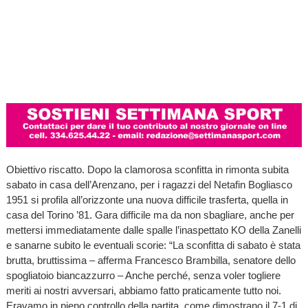
Obiettivo riscatto. Dopo la clamorosa sconfitta in rimonta subita
sabato in casa dell’Arenzano, per i ragazzi del Netafin Bogliasco
1951 si profila all’orizzonte una nuova difficile trasferta, quella in
casa del Torino ’81. Gara difficile ma da non sbagliare, anche per
mettersi immediatamente dalle spalle l’inaspettato KO della Zanelli
e sanarne subito le eventuali scorie: “La sconfitta di sabato è stata
brutta, bruttissima – afferma Francesco Brambilla, senatore dello
spogliatoio biancazzurro – Anche perché, senza voler togliere
meriti ai nostri avversari, abbiamo fatto praticamente tutto noi.
Eravamo in pieno controllo della partita, come dimostrano il 7-1 di