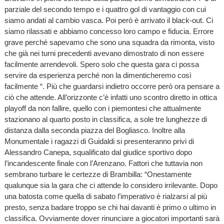
parziale del secondo tempo e i quattro gol di vantaggio con cui
siamo andati al cambio vasca. Poi però è arrivato il black-out. Ci
siamo rilassati e abbiamo concesso loro campo e fiducia. Errore
grave perché sapevamo che sono una squadra da rimonta, visto
che già nei turni precedenti avevano dimostrato di non essere
facilmente arrendevoli. Spero solo che questa gara ci possa
servire da esperienza perché non la dimenticheremo così
facilmente “. Più che guardarsi indietro occorre però ora pensare a
ciò che attende. All’orizzonte c’è infatti uno scontro diretto in ottica
playoff da non fallire, quello con i piemontesi che attualmente
stazionano al quarto posto in classifica, a sole tre lunghezze di
distanza dalla seconda piazza del Bogliasco. Inoltre alla
Monumentale i ragazzi di Guidaldi si presenteranno privi di
Alessandro Canepa, squalificato dal giudice sportivo dopo
l’incandescente finale con l’Arenzano. Fattori che tuttavia non
sembrano turbare le certezze di Brambilla: “Onestamente
qualunque sia la gara che ci attende lo considero irrilevante. Dopo
una batosta come quella di sabato l’imperativo è rialzarsi al più
presto, senza badare troppo se chi hai davanti è primo o ultimo in
classifica. Ovviamente dover rinunciare a giocatori importanti sarà