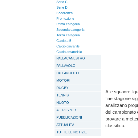
Serie C
Serie D
Eccellenza
Promozione
Prima categoria
Seconda categoria
Terza categoria
Calcio a 5
Calcio giovanile
Calcio amatoriale
PALLACANESTRO
PALLAVOLO
PALLANUOTO
MOTORI
RUGBY
Alle squadre ligu
TENNIS
fine stagione si
NUOTO
analizzano propr
ALTRI SPORT
del campionato c
PUBBLICAZIONI
provare a metter
ATTUALITÀ
classifica.
TUTTE LE NOTIZIE