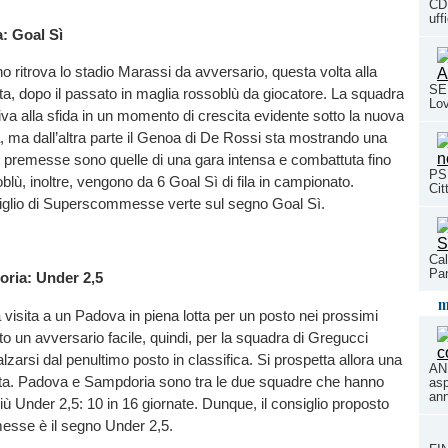
CDM
uff
: Goal Sì
no ritrova lo stadio Marassi da avversario, questa volta alla
SE
nta, dopo il passato in maglia rossoblù da giocatore. La squadra
Lo
a alla sfida in un momento di crescita evidente sotto la nuova
, ma dall’altra parte il Genoa di De Rossi sta mostrando una
e premesse sono quelle di una gara intensa e combattuta fino
PS
soblù, inoltre, vengono da 6 Goal Sì di fila in campionato.
Cit
nsiglio di Superscommesse verte sul segno Goal Sì.
Cal
Pan
ria: Under 2,5
m
visita a un Padova in piena lotta per un posto nei prossimi
to un avversario facile, quindi, per la squadra di Gregucci
alzarsi dal penultimo posto in classifica. Si prospetta allora una
AN
rata. Padova e Sampdoria sono tra le due squadre che hanno
asp
ann
più Under 2,5: 10 in 16 giornate. Dunque, il consiglio proposto
sse è il segno Under 2,5.