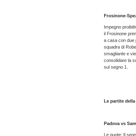
Frosinone-Spez
Impegno proibiti
il Frosinone prim
a casa con due p
squadra di Rober
smagliante e vien
consolidare la s
sul segno 1.
Le partite della
Padova vs Sam
Le quote: Il segn