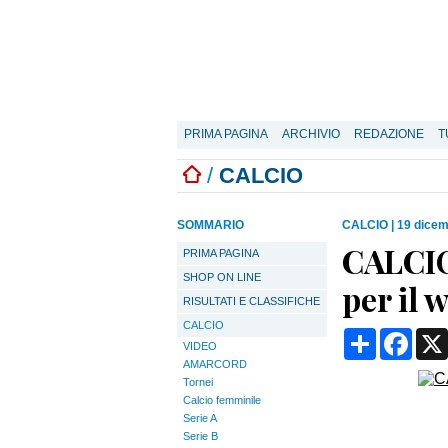
PRIMA PAGINA
ARCHIVIO
REDAZIONE
T
/
CALCIO
SOMMARIO
CALCIO
|
19 dicem
CALCIO
PRIMA PAGINA
SHOP ON LINE
per il 
RISULTATI E CLASSIFICHE
CALCIO
Condividi
Face
VIDEO
AMARCORD
Tornei
Calcio femminile
Serie A
Serie B