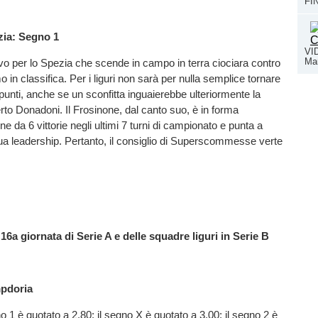
FIN
ia: Segno 1
VI
Ma
vo per lo Spezia che scende in campo in terra ciociara contro
o in classifica. Per i liguri non sarà per nulla semplice tornare
unti, anche se un sconfitta inguaierebbe ulteriormente la
to Donadoni. Il Frosinone, dal canto suo, è in forma
e da 6 vittorie negli ultimi 7 turni di campionato e punta a
ua leadership. Pertanto, il consiglio di Superscommesse verte
 16a giornata di Serie A e delle squadre liguri in Serie B
pdoria
o 1 è quotato a 2.80; il segno X è quotato a 3.00; il segno 2 è