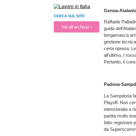
Genoa-Atalanta
CERCA SUL SITO
Raffaele Palladi
Vai all'archivio ›
guida dell’Atala
bergamasca arriv
gestione tecnica
certa ripresa. L
all’ultimo. I ros
Pertanto, il co
Padova-Sampdo
La Sampdoria fa 
Playoff. Non cer
intenzionata a ri
partita molto ti
fatto registrare 
da Superscomme