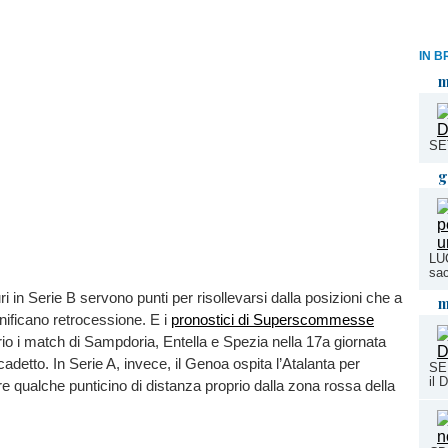
IN B
m
SE
g
LUC
sac
ri in Serie B servono punti per risollevarsi dalla posizioni che a
m
gnificano retrocessione. E i
pronostici di Superscommesse
io i match di Sampdoria, Entella e Spezia nella 17a giornata
adetto. In Serie A, invece, il Genoa ospita l’Atalanta per
SER
il 
e qualche punticino di distanza proprio dalla zona rossa della