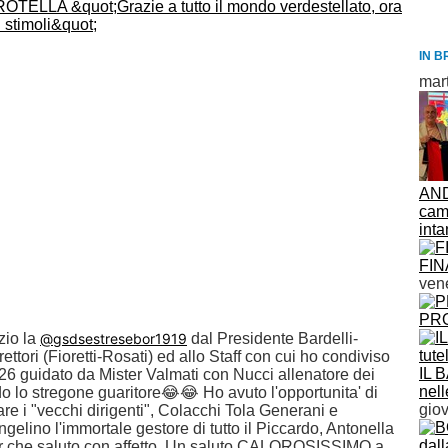
IN B
mar
AND
cam
inta
FIN
vene
PRO
zio la
@gsdsestresebor1919
dal Presidente Bardelli-
rettori (Fioretti-Rosati) ed allo Staff con cui ho condiviso
IL 
/26 guidato da Mister Valmati con Nucci allenatore dei
nell
rdo lo stregone guaritore😂😂
Ho avuto l'opportunita' di
giov
vare i "vecchi dirigenti", Colacchi Tola Generani e
ngelino l'immortale gestore di tutto il Piccardo, Antonella
 che saluto con affetto.
Un saluto CALOROSISSIMO a