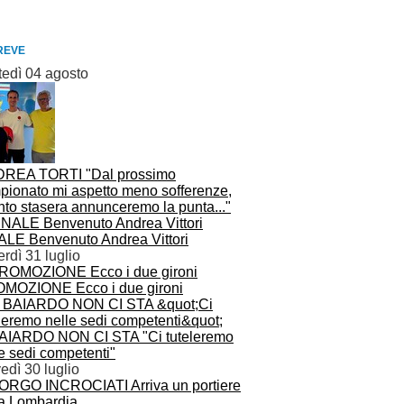
REVE
tedì 04 agosto
REA TORTI "Dal prossimo
pionato mi aspetto meno sofferenze,
nto stasera annunceremo la punta..."
ALE Benvenuto Andrea Vittori
rdì 31 luglio
MOZIONE Ecco i due gironi
BAIARDO NON CI STA "Ci tuteleremo
e sedi competenti"
edì 30 luglio