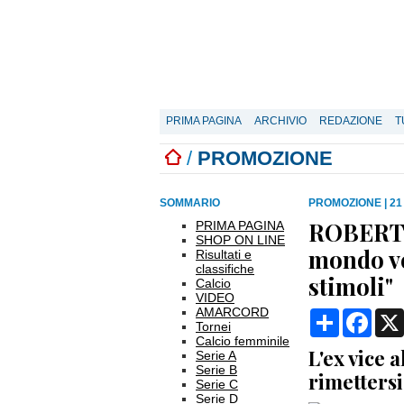
PRIMA PAGINA
ARCHIVIO
REDAZIONE
T
/
PROMOZIONE
SOMMARIO
PROMOZIONE
|
21
ROBERTO
PRIMA PAGINA
SHOP ON LINE
mondo ve
Risultati e
classifiche
stimoli"
Calcio
VIDEO
AMARCORD
Condividi
Face
Tornei
Calcio femminile
L'ex vice 
Serie A
Serie B
rimettersi
Serie C
Serie D