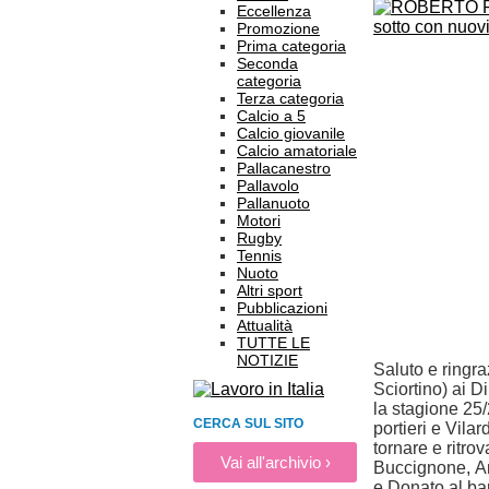
Eccellenza
Promozione
Prima categoria
Seconda
categoria
Terza categoria
Calcio a 5
Calcio giovanile
Calcio amatoriale
Pallacanestro
Pallavolo
Pallanuoto
Motori
Rugby
Tennis
Nuoto
Altri sport
Pubblicazioni
Attualità
TUTTE LE
NOTIZIE
Saluto e ringra
Sciortino) ai Di
la stagione 25
CERCA SUL SITO
portieri e Vila
tornare e ritro
Vai all'archivio ›
Buccignone,
A
e Donato al bar