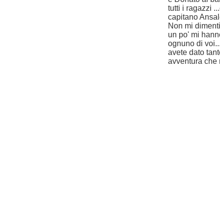
tutti i ragazzi
capitano Ansald
Non mi dimentic
un po' mi hann
ognuno di voi.
avete dato tan
avventura che m