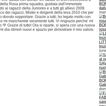
BOR
 ...della Rosa prima squadra, guidata dall'immortale
dal
o ai ragazzi della Juniores e a tutti gli allievi 2009.
mart
o dei ragazzi, Mister e dirigenti della leva 2010 che per
o dovuto sopportare.
Grazie a tutti, ho legato molto con
..e mi mancherete veramente tutti.
Vi ringrazio perche' mi
BOR
to 💚
Grazie di tutto!
Ora si riparte, si spera con una nuova
ros
i dia stimoli nuovi e spazio per dimostrare il mio valore.
LIT
Ini
lune
SAV
nuo
BOR
Gab
dom
FAB
sare
squ