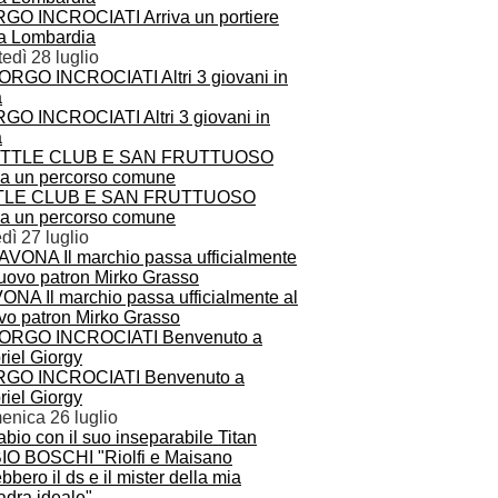
GO INCROCIATI Arriva un portiere
la Lombardia
edì 28 luglio
GO INCROCIATI Altri 3 giovani in
a
TLE CLUB E SAN FRUTTUOSO
zia un percorso comune
dì 27 luglio
ONA Il marchio passa ufficialmente al
vo patron Mirko Grasso
GO INCROCIATI Benvenuto a
riel Giorgy
enica 26 luglio
IO BOSCHI "Riolfi e Maisano
bbero il ds e il mister della mia
adra ideale"