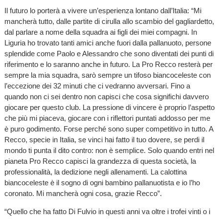
Il futuro lo porterà a vivere un’esperienza lontano dall’Italia: “Mi
mancherà tutto, dalle partite di cirulla allo scambio del gagliardetto,
dal parlare a nome della squadra ai figli dei miei compagni. In
Liguria ho trovato tanti amici anche fuori dalla pallanuoto, persone
splendide come Paolo e Alessandro che sono diventati dei punti di
riferimento e lo saranno anche in futuro. La Pro Recco resterà per
sempre la mia squadra, sarò sempre un tifoso biancoceleste con
l’eccezione dei 32 minuti che ci vedranno avversari. Fino a
quando non ci sei dentro non capisci che cosa significhi davvero
giocare per questo club. La pressione di vincere è proprio l’aspetto
che più mi piaceva, giocare con i riflettori puntati addosso per me
è puro godimento. Forse perché sono super competitivo in tutto. A
Recco, specie in Italia, se vinci hai fatto il tuo dovere, se perdi il
mondo ti punta il dito contro: non è semplice. Solo quando entri nel
pianeta Pro Recco capisci la grandezza di questa società, la
professionalità, la dedizione negli allenamenti. La calottina
biancoceleste è il sogno di ogni bambino pallanuotista e io l’ho
coronato. Mi mancherà ogni cosa, grazie Recco”.
“Quello che ha fatto Di Fulvio in questi anni va oltre i trofei vinti o i