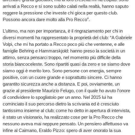
arrivati a Recco e si sono subito calati nella realtà, hanno saputo
reggere la pressione che investe chi gioca per questo club.
Possono ancora dare molto alla Pro Recco”.
L’ultimo, ma non per importanza, è il ringraziamento per chi in
diversi momenti ha rappresentato la proprietà del club: “A Gabriele
Volpi, che mi ha portato a Recco poco più che ventenne, e alle
famiglie Behring e Hammarskjold: hanno preso la società in un
attimo, senza pensarci troppo, nel momento più difficile della
storia biancoceleste. Sono ripartiti quasi da zero e se siamo dove
siamo oggi è merito loro. Sono persone con energia, sempre
positive, con un cuore grande e soprattutto sincere. Ci hanno
garantito sicurezza anche a distanza. E poi, ovviamente, un
grazie al presidente Maurizio Felugo, con il quale ho avuto l’onore
di condividere lo spogliatoio per un anno. Nel 2015 lui ha
cominciato il suo percorso dietro la scrivania ed è cresciuto
tantissimo insieme al club; come ho detto in apertura di intervista,
è stato un visionario, ha realizzato cose per la Pro Recco che
nessuno aveva mai neppure pensato. Un pensiero affettuoso va
infine al Caimano, Eraldo Pizzo: spero di aver onorato la sua