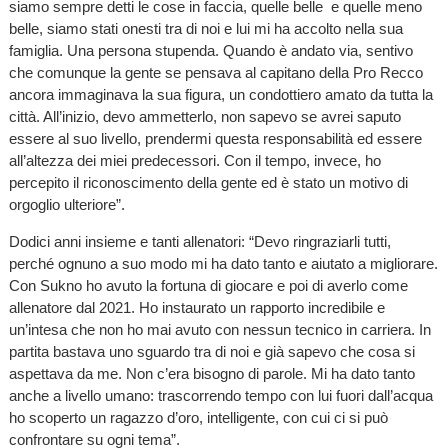
siamo sempre detti le cose in faccia, quelle belle e quelle meno
belle, siamo stati onesti tra di noi e lui mi ha accolto nella sua
famiglia. Una persona stupenda. Quando è andato via, sentivo
che comunque la gente se pensava al capitano della Pro Recco
ancora immaginava la sua figura, un condottiero amato da tutta la
città. All’inizio, devo ammetterlo, non sapevo se avrei saputo
essere al suo livello, prendermi questa responsabilità ed essere
all’altezza dei miei predecessori. Con il tempo, invece, ho
percepito il riconoscimento della gente ed è stato un motivo di
orgoglio ulteriore”.
Dodici anni insieme e tanti allenatori: “Devo ringraziarli tutti,
perché ognuno a suo modo mi ha dato tanto e aiutato a migliorare.
Con Sukno ho avuto la fortuna di giocare e poi di averlo come
allenatore dal 2021. Ho instaurato un rapporto incredibile e
un’intesa che non ho mai avuto con nessun tecnico in carriera. In
partita bastava uno sguardo tra di noi e già sapevo che cosa si
aspettava da me. Non c’era bisogno di parole. Mi ha dato tanto
anche a livello umano: trascorrendo tempo con lui fuori dall’acqua
ho scoperto un ragazzo d’oro, intelligente, con cui ci si può
confrontare su ogni tema”.