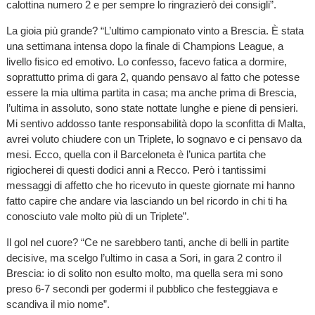
calottina numero 2 e per sempre lo ringrazierò dei consigli”.
La gioia più grande? “L’ultimo campionato vinto a Brescia. È stata
una settimana intensa dopo la finale di Champions League, a
livello fisico ed emotivo. Lo confesso, facevo fatica a dormire,
soprattutto prima di gara 2, quando pensavo al fatto che potesse
essere la mia ultima partita in casa; ma anche prima di Brescia,
l’ultima in assoluto, sono state nottate lunghe e piene di pensieri.
Mi sentivo addosso tante responsabilità dopo la sconfitta di Malta,
avrei voluto chiudere con un Triplete, lo sognavo e ci pensavo da
mesi. Ecco, quella con il Barceloneta è l’unica partita che
rigiocherei di questi dodici anni a Recco. Però i tantissimi
messaggi di affetto che ho ricevuto in queste giornate mi hanno
fatto capire che andare via lasciando un bel ricordo in chi ti ha
conosciuto vale molto più di un Triplete”.
Il gol nel cuore? “Ce ne sarebbero tanti, anche di belli in partite
decisive, ma scelgo l’ultimo in casa a Sori, in gara 2 contro il
Brescia: io di solito non esulto molto, ma quella sera mi sono
preso 6-7 secondi per godermi il pubblico che festeggiava e
scandiva il mio nome”.