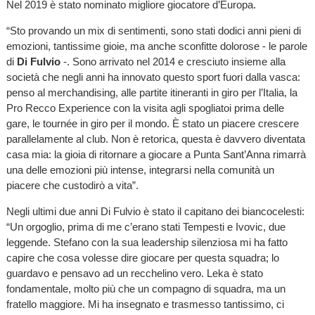
Nel 2019 è stato nominato migliore giocatore d’Europa.
“Sto provando un mix di sentimenti, sono stati dodici anni pieni di
emozioni, tantissime gioie, ma anche sconfitte dolorose - le parole
di
Di Fulvio
-. Sono arrivato nel 2014 e cresciuto insieme alla
società che negli anni ha innovato questo sport fuori dalla vasca:
penso al merchandising, alle partite itineranti in giro per l’Italia, la
Pro Recco Experience con la visita agli spogliatoi prima delle
gare, le tournée in giro per il mondo. È stato un piacere crescere
parallelamente al club. Non è retorica, questa è davvero diventata
casa mia: la gioia di ritornare a giocare a Punta Sant’Anna rimarrà
una delle emozioni più intense, integrarsi nella comunità un
piacere che custodirò a vita”.
Negli ultimi due anni Di Fulvio è stato il capitano dei biancocelesti:
“Un orgoglio, prima di me c’erano stati Tempesti e Ivovic, due
leggende. Stefano con la sua leadership silenziosa mi ha fatto
capire che cosa volesse dire giocare per questa squadra; lo
guardavo e pensavo ad un recchelino vero. Leka è stato
fondamentale, molto più che un compagno di squadra, ma un
fratello maggiore. Mi ha insegnato e trasmesso tantissimo, ci