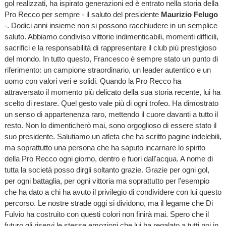
gol realizzati, ha ispirato generazioni ed è entrato nella storia della
Pro Recco per sempre - il saluto del presidente
Maurizio Felugo
-. Dodici anni insieme non si possono racchiudere in un semplice
saluto. Abbiamo condiviso vittorie indimenticabili, momenti difficili,
sacrifici e la responsabilità di rappresentare il club più prestigioso
del mondo. In tutto questo, Francesco è sempre stato un punto di
riferimento: un campione straordinario, un leader autentico e un
uomo con valori veri e solidi. Quando la Pro Recco ha
attraversato il momento più delicato della sua storia recente, lui ha
scelto di restare. Quel gesto vale più di ogni trofeo. Ha dimostrato
un senso di appartenenza raro, mettendo il cuore davanti a tutto il
resto. Non lo dimenticherò mai, sono orgoglioso di essere stato il
suo presidente. Salutiamo un atleta che ha scritto pagine indelebili,
ma soprattutto una persona che ha saputo incarnare lo spirito
della Pro Recco ogni giorno, dentro e fuori dall'acqua. A nome di
tutta la società posso dirgli soltanto grazie. Grazie per ogni gol,
per ogni battaglia, per ogni vittoria ma soprattutto per l'esempio
che ha dato a chi ha avuto il privilegio di condividere con lui questo
percorso. Le nostre strade oggi si dividono, ma il legame che Di
Fulvio ha costruito con questi colori non finirà mai. Spero che il
futuro gli riservi le stesse emozioni che lui ha regalato a tutti noi in