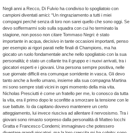
Negli anni a Recco, Di Fulvio ha condiviso lo spogliatoio con
campioni diventati amici: “Un ringraziamento a tutti i miei
compagni perché senza di loro non sarei quello che sono oggi. Se
devo soffermarmi solo sulla squadra con cui ho terminato la
stagione, non posso non citare Tommaso Negri: è stato
importante in acqua, decisivo in tante occasioni importanti, penso
per esempio ai rigori parati nelle finali di Champions, ma ha
giocato un ruolo fondamentale anche nello spogliatoio con la sua
personalità; è stato un collante tra il gruppo e i nuovi arrivati, tra i
giocatori esperti e i giovani. Una persona sempre positiva, nelle
sue giornate difficili era comunque sorridente in vasca. Gli devo
tanto anche a livello umano, insieme alla sua compagna Martina
mi sono sempre stati vicini in ogni momento della mia vita.
Nicholas Presciutti è come un fratello per me, lo conosco da tutta
la vita, era il primo dopo le sconfitte a smorzare la tensione con le
sue battute. Io da capitano dovevo mantenere un certo
atteggiamento, lui invece riusciva ad allentare il nervosismo. Tra i
giovani sono rimasto sorpreso dalla personalità di Matteo Iocchi
Gratta e Francesco Condemi; immaginavo che potessero
diventare grandi giocatori, ma la loro crescita mi ha colpito: sono