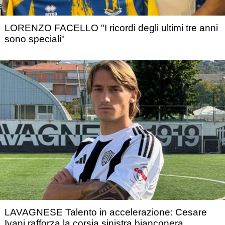
LORENZO FACELLO "I ricordi degli ultimi tre anni
sono speciali"
LAVAGNESE Talento in accelerazione: Cesare
Ivani rafforza la corsia sinistra bianconera