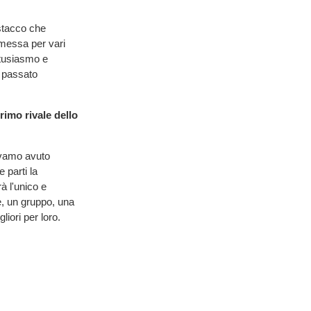
istacco che
 messa per vari
ntusiasmo e
 passato
imo rivale dello
vevamo avuto
 parti la
à l'unico e
ne, un gruppo, una
iori per loro.