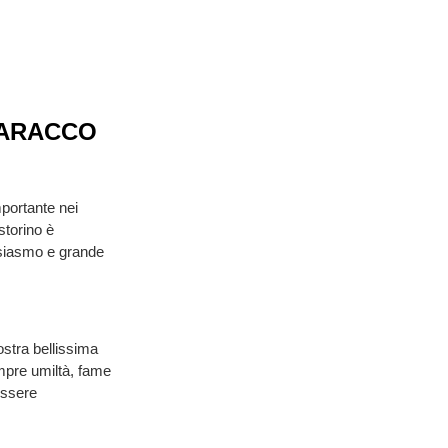
SARACCO
mportante nei
storino è
siasmo e grande
ostra bellissima
mpre umiltà, fame
essere