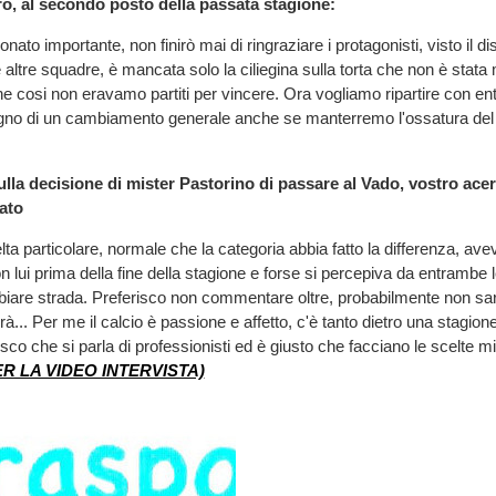
o, al secondo posto della passata stagione:
nato importante, non finirò mai di ringraziare i protagonisti, visto il d
 altre squadre, è mancata solo la ciliegina sulla torta che non è stata
e cosi non eravamo partiti per vincere. Ora vogliamo ripartire con e
sogno di un cambiamento generale anche se manterremo l'ossatura del
a decisione di mister Pastorino di passare al Vado, vostro acerr
ato
lta particolare, normale che la categoria abbia fatto la differenza, a
on lui prima della fine della stagione e forse si percepiva da entrambe le
iare strada. Preferisco non commentare oltre, probabilmente non sar
à... Per me il calcio è passione e affetto, c'è tanto dietro una stagio
o che si parla di professionisti ed è giusto che facciano le scelte migl
ER LA VIDEO INTERVISTA)