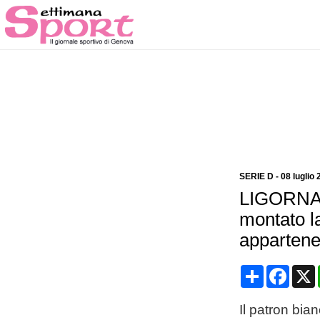
SERIE D
-
08 luglio 
LIGORNA
montato la
apparten
Condividi
Face
Il patron bia