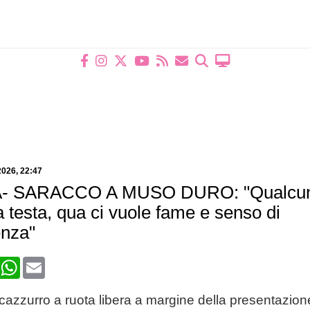
2026, 22:47
- SARACCO A MUSO DURO: "Qualcuno
 testa, qua ci vuole fame e senso di
enza"
book
X
WhatsApp
Email
ncazzurro a ruota libera a margine della presentazione