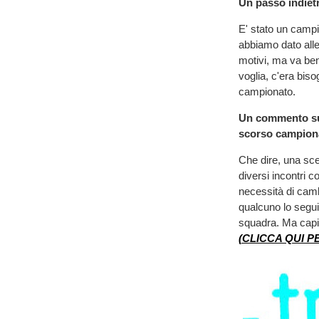
Un passo indietr
E' stato un campio
abbiamo dato alle
motivi, ma va ben
voglia, c'era bi
campionato.
Un commento sull
scorso campion
Che dire, una sce
diversi incontri c
necessità di camb
qualcuno lo seguir
squadra. Ma capisc
(CLICCA QUI P