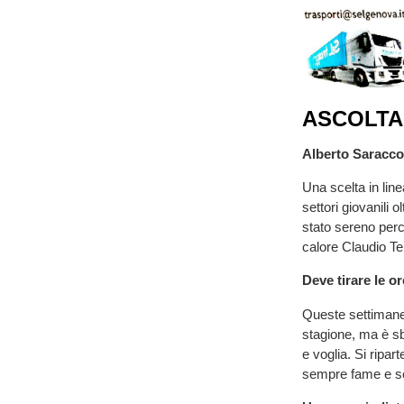
ASCOLTA
Alberto Saracco,
Una scelta in lin
settori giovanili 
stato sereno per
calore Claudio Ter
Deve tirare le o
Queste settimane 
stagione, ma è s
e voglia. Si ripa
sempre fame e se