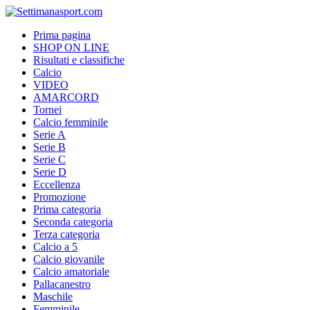
Prima pagina
SHOP ON LINE
Risultati e classifiche
Calcio
VIDEO
AMARCORD
Tornei
Calcio femminile
Serie A
Serie B
Serie C
Serie D
Eccellenza
Promozione
Prima categoria
Seconda categoria
Terza categoria
Calcio a 5
Calcio giovanile
Calcio amatoriale
Pallacanestro
Maschile
Femminile