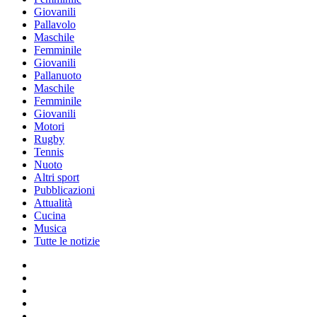
Giovanili
Pallavolo
Maschile
Femminile
Giovanili
Pallanuoto
Maschile
Femminile
Giovanili
Motori
Rugby
Tennis
Nuoto
Altri sport
Pubblicazioni
Attualità
Cucina
Musica
Tutte le notizie